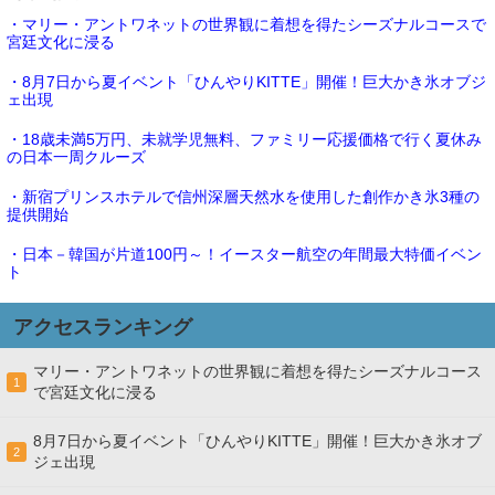
・マリー・アントワネットの世界観に着想を得たシーズナルコースで
宮廷文化に浸る
・8月7日から夏イベント「ひんやりKITTE」開催！巨大かき氷オブジ
ェ出現
・18歳未満5万円、未就学児無料、ファミリー応援価格で行く夏休み
の日本一周クルーズ
・新宿プリンスホテルで信州深層天然水を使用した創作かき氷3種の
提供開始
・日本－韓国が片道100円～！イースター航空の年間最大特価イベン
ト
アクセスランキング
マリー・アントワネットの世界観に着想を得たシーズナルコース
1
で宮廷文化に浸る
8月7日から夏イベント「ひんやりKITTE」開催！巨大かき氷オブ
2
ジェ出現