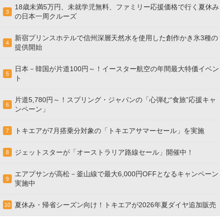
18歳未満5万円、未就学児無料、ファミリー応援価格で行く夏休み
3
の日本一周クルーズ
新宿プリンスホテルで信州深層天然水を使用した創作かき氷3種の
4
提供開始
日本－韓国が片道100円～！イースター航空の年間最大特価イベン
5
ト
片道5,780円～！スプリング・ジャパンの「心弾む“食旅”応援キャ
6
ンペーン」
トキエアが7月搭乗分対象の「トキエアサマーセール」を実施
7
ジェットスターが「オーストラリア路線セール」開催中！
8
エアプサンが高松－釜山線で最大6,000円OFFとなるキャンペーン
9
実施中
夏休み・帰省シーズン向け！トキエアが2026年夏ダイヤ追加販売
10