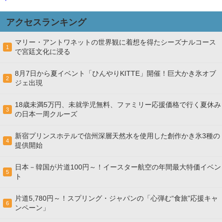
アクセスランキング
マリー・アントワネットの世界観に着想を得たシーズナルコース
1
で宮廷文化に浸る
8月7日から夏イベント「ひんやりKITTE」開催！巨大かき氷オブ
2
ジェ出現
18歳未満5万円、未就学児無料、ファミリー応援価格で行く夏休み
3
の日本一周クルーズ
新宿プリンスホテルで信州深層天然水を使用した創作かき氷3種の
4
提供開始
日本－韓国が片道100円～！イースター航空の年間最大特価イベン
5
ト
片道5,780円～！スプリング・ジャパンの「心弾む“食旅”応援キャ
6
ンペーン」