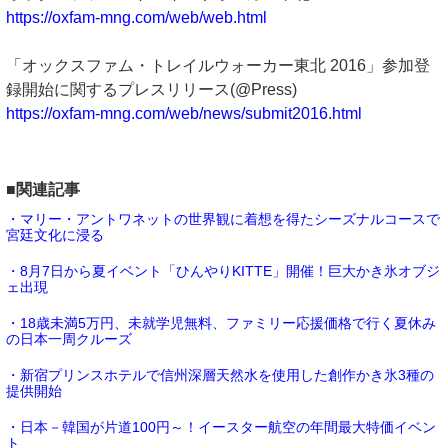
https://oxfam-mng.com/web/web.html
「オックスファム・トレイルウォーカー東北 2016」参加登
録開始に関するプレスリリース(@Press)
https://oxfam-mng.com/web/news/submit2016.html
■関連記事
・マリー・アントワネットの世界観に着想を得たシーズナルコースで
宮廷文化に浸る
・8月7日から夏イベント「ひんやりKITTE」開催！巨大かき氷オブジ
ェ出現
・18歳未満5万円、未就学児無料、ファミリー応援価格で行く夏休み
の日本一周クルーズ
・新宿プリンスホテルで信州深層天然水を使用した創作かき氷3種の
提供開始
・日本－韓国が片道100円～！イースター航空の年間最大特価イベン
ト