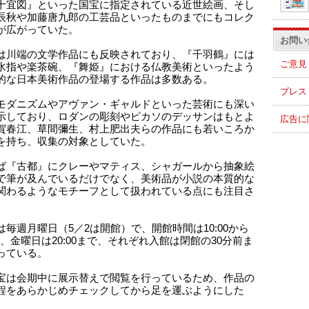
十宜図』といった国宝に指定されている近世絵画、そし
辰秋や加藤唐九郎の工芸品といったものまでにもコレク
が広がっていた。
お問い
は川端の文学作品にも反映されており、『千羽鶴』には
ご意見
水指や楽茶碗、『舞姫』における仏教美術といったよう
的な日本美術作品の登場する作品は多数ある。
プレス
モダニズムやアヴァン・ギャルドといった芸術にも深い
示しており、ロダンの彫刻やピカソのデッサンはもとよ
広告に
賀春江、草間彌生、村上肥出夫らの作品にも若いころか
を持ち、収集の対象としていた。
ば『古都』にクレーやマティス、シャガールから抽象絵
で筆が及んでいるだけでなく、美術品が小説の本質的な
関わるようなモチーフとして扱われている点にも注目さ
は毎週月曜日（5／2は開館）で、開館時間は10:00から
0で、金曜日は20:00まで、それぞれ入館は閉館の30分前ま
っている。
宝は会期中に展示替えで閲覧を行っているため、作品の
程をあらかじめチェックしてから足を運ぶようにした