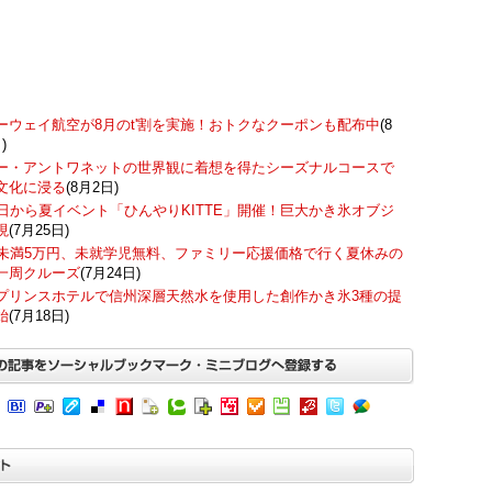
ーウェイ航空が8月のt'割を実施！おトクなクーポンも配布中
(8
)
ー・アントワネットの世界観に着想を得たシーズナルコースで
文化に浸る
(8月2日)
7日から夏イベント「ひんやりKITTE」開催！巨大かき氷オブジ
現
(7月25日)
歳未満5万円、未就学児無料、ファミリー応援価格で行く夏休みの
一周クルーズ
(7月24日)
プリンスホテルで信州深層天然水を使用した創作かき氷3種の提
始
(7月18日)