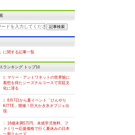
索
」に関する記事一覧
スランキング トップ10
1.
マリー・アントワネットの世界観に
着想を得たシーズナルコースで宮廷文
化に浸る
2.
8月7日から夏イベント「ひんやり
KITTE」開催！巨大かき氷オブジェ出
現
3.
18歳未満5万円、未就学児無料、フ
ァミリー応援価格で行く夏休みの日本
一周クルーズ