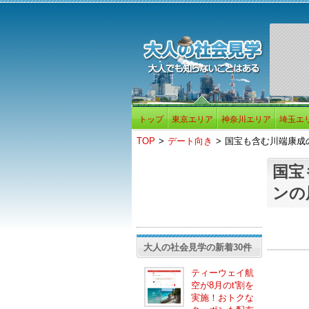
トップ
東京エリア
神奈川エリア
埼玉エ
TOP
>
デート向き
>
国宝も含む川端康成
国宝
ンの
大人の社会見学の新着30件
ティーウェイ航
空が8月のt'割を
実施！おトクな