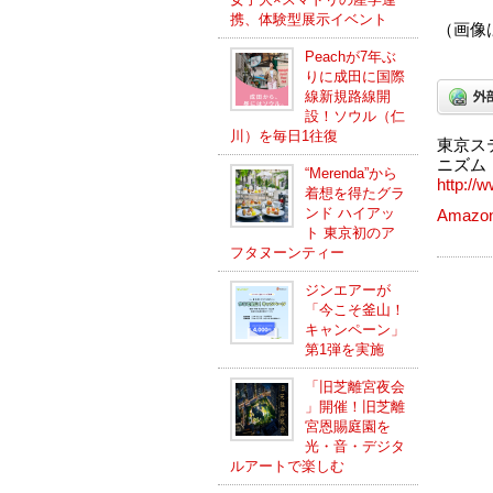
携、体験型展示イベント
（画像
Peachが7年ぶ
りに成田に国際
線新規路線開
設！ソウル（仁
川）を毎日1往復
東京ス
ニズム
“Merenda”から
http://w
着想を得たグラ
ンド ハイアッ
Amaz
ト 東京初のア
フタヌーンティー
ジンエアーが
「今こそ釜山！
キャンペーン」
第1弾を実施
「旧芝離宮夜会
」開催！旧芝離
宮恩賜庭園を
光・音・デジタ
ルアートで楽しむ