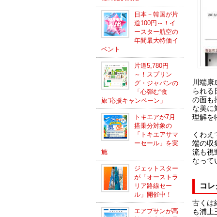
日本－韓国が片
道100円～！イ
ースター航空の
年間最大特価イ
ベント
片道5,780円
～！スプリン
川端康
グ・ジャパンの
られる
「心弾む“食
の面も
旅”応援キャンペーン」
な美に
トキエアが7月
理解を
搭乗分対象の
「トキエアサマ
くわえ
ーセール」を実
端の収
施
流も視
なって
ジェットスター
が「オーストラ
コレ
リア路線セー
ル」開催中！
古くは
エアプサンが高
も浦上