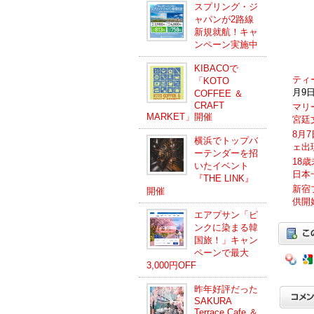
スプリング・ジ
ャパンが2路線
新規就航！キャ
ンペーン実施中
KIBACOで
ティ
「KOTO
月9日
COFFEE ＆
CRAFT
マリ
MARKET」開催
宮廷
8月
横浜でトップバ
ェ出
ーテンダーを招
18
いたイベント
日本
『THE LINK』
新宿
開催
供開
エアプサン「ピ
ンクに染まる韓
国旅！」キャン
ペーンで最大
3,000円OFF
昨年好評だった
SAKURA
Terrace Cafe ＆