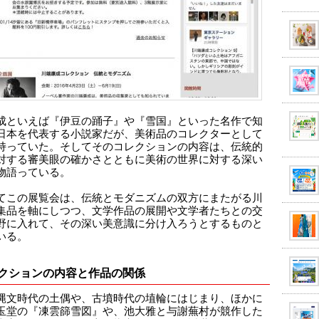
成といえば『伊豆の踊子』や『雪国』といった名作で知
日本を代表する小説家だが、美術品のコレクターとして
持っていた。そしてそのコレクションの内容は、伝統的
対する審美眼の確かさとともに美術の世界に対する深い
物語っている。
てこの展覧会は、伝統とモダニズムの双方にまたがる川
集品を軸にしつつ、文学作品の展開や文学者たちとの交
野に入れて、その深い美意識に分け入ろうとするものと
いる。
クションの内容と作品の関係
縄文時代の土偶や、古墳時代の埴輪にはじまり、ほかに
玉堂の『凍雲篩雪図』や、池大雅と与謝蕪村が競作した