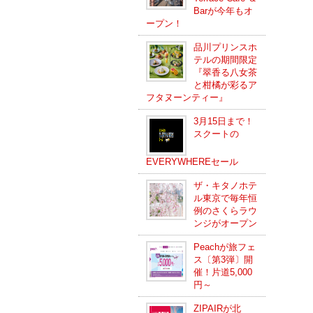
Barが今年もオ
ープン！
品川プリンスホ
テルの期間限定
『翠香る八女茶
と柑橘が彩るア
フタヌーンティー』
3月15日まで！
スクートの
EVERYWHEREセール
ザ・キタノホテ
ル東京で毎年恒
例のさくらラウ
ンジがオープン
Peachが旅フェ
ス〔第3弾〕開
催！片道5,000
円～
ZIPAIRが北