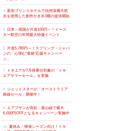
4.
新宿プリンスホテルで信州深層天然
水を使用した創作かき氷3種の提供開始
5.
日本－韓国が片道100円～！イース
ター航空の年間最大特価イベント
6.
片道5,780円～！スプリング・ジャパ
ンの「心弾む“食旅”応援キャンペー
ン」
7.
トキエアが7月搭乗分対象の「トキ
エアサマーセール」を実施
8.
ジェットスターが「オーストラリア
路線セール」開催中！
9.
エアプサンが高松－釜山線で最大
6,000円OFFとなるキャンペーン実施中
10.
夏休み・帰省シーズン向け！トキ