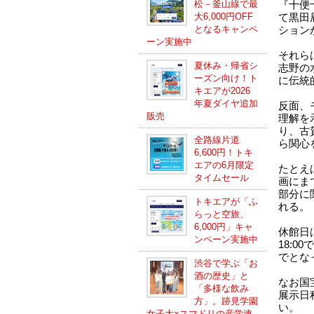
松－釜山線で最
『十便
大6,000円OFF
て黒田
となるキャンペ
ション
ーン実施中
それら
夏休み・帰省シ
志野の
ーズン向け！ト
に伝統
キエアが2026
年夏ダイヤ追加
反面、
販売
理解を
り、古
全路線片道
ら関心
6,600円！トキ
エアの6月限定
たとえ
タイムセール
画にま
部分に
トキエアが「ふ
れる。
らっと空旅、
6,000円」キャ
休館日
ンペーン実施中
18:0
でとな
渋谷で学ぶ「お
酒の歴史」と
なお国
「多様な飲み
展示日
方」。跡見学園
い。
女子大×スマドリの産学連