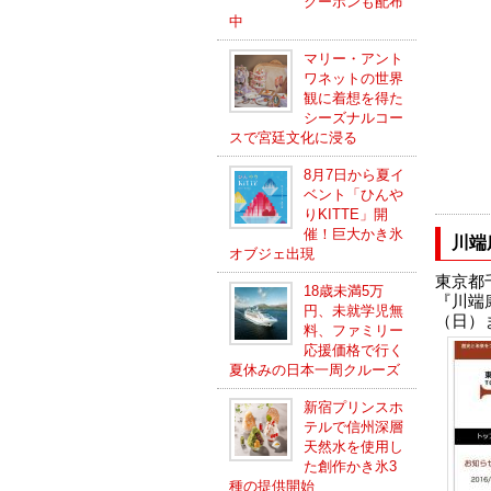
クーポンも配布
中
マリー・アント
ワネットの世界
観に着想を得た
シーズナルコー
スで宮廷文化に浸る
8月7日から夏イ
ベント「ひんや
りKITTE」開
催！巨大かき氷
川端
オブジェ出現
東京都
18歳未満5万
『川端
円、未就学児無
（日）
料、ファミリー
応援価格で行く
夏休みの日本一周クルーズ
新宿プリンスホ
テルで信州深層
天然水を使用し
た創作かき氷3
種の提供開始