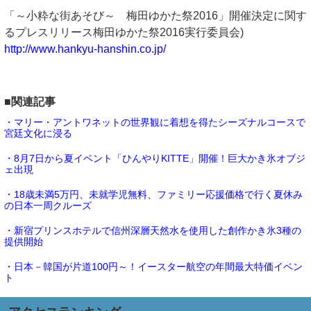
「～小粋な街あそび～ 梅田ゆかた祭2016」開催決定に関す
るプレスリリース梅田ゆかた祭2016実行委員会)
http://www.hankyu-hanshin.co.jp/
■関連記事
・マリー・アントワネットの世界観に着想を得たシーズナルコースで
宮廷文化に浸る
・8月7日から夏イベント「ひんやりKITTE」開催！巨大かき氷オブジ
ェ出現
・18歳未満5万円、未就学児無料、ファミリー応援価格で行く夏休み
の日本一周クルーズ
・新宿プリンスホテルで信州深層天然水を使用した創作かき氷3種の
提供開始
・日本－韓国が片道100円～！イースター航空の年間最大特価イベン
ト