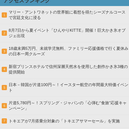
アクセスランキング
マリー・アントワネットの世界観に着想を得たシーズナルコース
1
で宮廷文化に浸る
8月7日から夏イベント「ひんやりKITTE」開催！巨大かき氷オブ
2
ジェ出現
18歳未満5万円、未就学児無料、ファミリー応援価格で行く夏休み
3
の日本一周クルーズ
新宿プリンスホテルで信州深層天然水を使用した創作かき氷3種の
4
提供開始
日本－韓国が片道100円～！イースター航空の年間最大特価イベン
5
ト
片道5,780円～！スプリング・ジャパンの「心弾む“食旅”応援キャ
6
ンペーン」
トキエアが7月搭乗分対象の「トキエアサマーセール」を実施
7