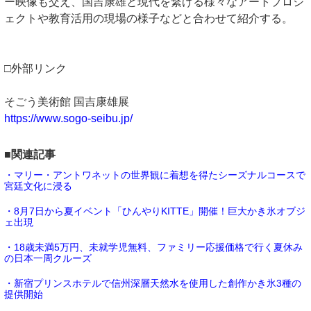
ー映像も交え、国吉康雄と現代を繋げる様々なアートプロジ
ェクトや教育活用の現場の様子などと合わせて紹介する。
□外部リンク
そごう美術館 国吉康雄展
https://www.sogo-seibu.jp/
■関連記事
・マリー・アントワネットの世界観に着想を得たシーズナルコースで
宮廷文化に浸る
・8月7日から夏イベント「ひんやりKITTE」開催！巨大かき氷オブジ
ェ出現
・18歳未満5万円、未就学児無料、ファミリー応援価格で行く夏休み
の日本一周クルーズ
・新宿プリンスホテルで信州深層天然水を使用した創作かき氷3種の
提供開始