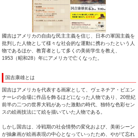
國吉はアメリカの自由な民主主義を信じ、日本の軍国主義を
批判した人物として様々な社会的な運動に携わったという人
物であるほか、教育者として多くの美術学生を教え、
1953（昭和28）年にアメリカで亡くなった。
国吉康雄とは
国吉はアメリカを代表する画家として、ヴェネチア・ビエン
ナーレの会場に作品を飾るほどになった人物であり、20世紀
前半の二つの世界大戦があった激動の時代、独特な色彩セン
スの絵画技法にて絵を描いていた人物である。
しかし国吉は、冷戦期の社会情勢の変化および、美術シーン
が抽象画が絵画表現の中心となっていったため、やがて忘れ