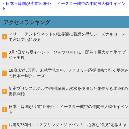
・日本－韓国が片道100円～！イースター航空の年間最大特価イベン
ト
アクセスランキング
マリー・アントワネットの世界観に着想を得たシーズナルコース
1
で宮廷文化に浸る
8月7日から夏イベント「ひんやりKITTE」開催！巨大かき氷オブ
2
ジェ出現
18歳未満5万円、未就学児無料、ファミリー応援価格で行く夏休み
3
の日本一周クルーズ
新宿プリンスホテルで信州深層天然水を使用した創作かき氷3種の
4
提供開始
日本－韓国が片道100円～！イースター航空の年間最大特価イベン
5
ト
片道5,780円～！スプリング・ジャパンの「心弾む“食旅”応援キャ
6