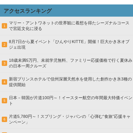
アクセスランキング
マリー・アントワネットの世界観に着想を得たシーズナルコース
1
で宮廷文化に浸る
8月7日から夏イベント「ひんやりKITTE」開催！巨大かき氷オブ
2
ジェ出現
18歳未満5万円、未就学児無料、ファミリー応援価格で行く夏休み
3
の日本一周クルーズ
新宿プリンスホテルで信州深層天然水を使用した創作かき氷3種の
4
提供開始
日本－韓国が片道100円～！イースター航空の年間最大特価イベン
5
ト
片道5,780円～！スプリング・ジャパンの「心弾む“食旅”応援キャ
6
ンペーン」