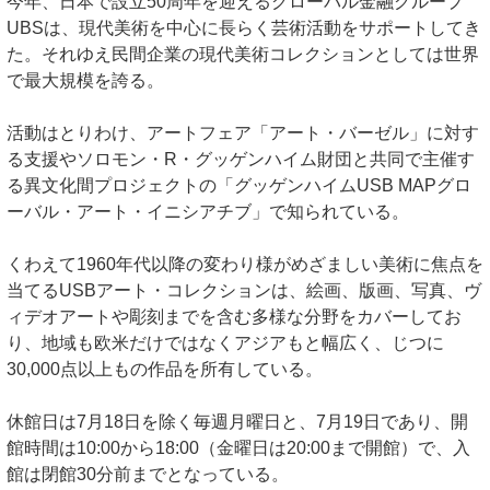
今年、日本で設立50周年を迎えるグローバル金融グループ
UBSは、現代美術を中心に長らく芸術活動をサポートしてき
た。それゆえ民間企業の現代美術コレクションとしては世界
で最大規模を誇る。
活動はとりわけ、アートフェア「アート・バーゼル」に対す
る支援やソロモン・R・グッゲンハイム財団と共同で主催す
る異文化間プロジェクトの「グッゲンハイムUSB MAPグロ
ーバル・アート・イニシアチブ」で知られている。
くわえて1960年代以降の変わり様がめざましい美術に焦点を
当てるUSBアート・コレクションは、絵画、版画、写真、ヴ
ィデオアートや彫刻までを含む多様な分野をカバーしてお
り、地域も欧米だけではなくアジアもと幅広く、じつに
30,000点以上もの作品を所有している。
休館日は7月18日を除く毎週月曜日と、7月19日であり、開
館時間は10:00から18:00（金曜日は20:00まで開館）で、入
館は閉館30分前までとなっている。