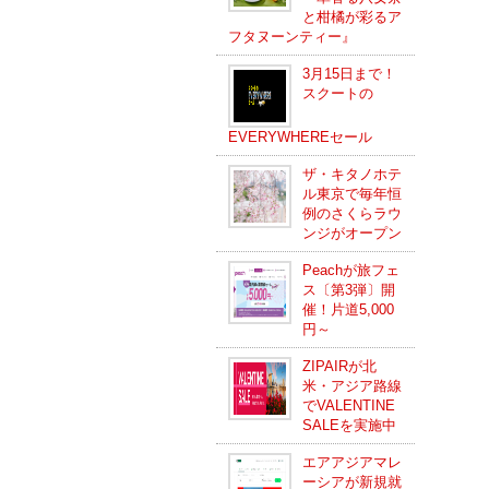
と柑橘が彩るア
フタヌーンティー』
3月15日まで！
スクートの
EVERYWHEREセール
ザ・キタノホテ
ル東京で毎年恒
例のさくらラウ
ンジがオープン
Peachが旅フェ
ス〔第3弾〕開
催！片道5,000
円～
ZIPAIRが北
米・アジア路線
でVALENTINE
SALEを実施中
エアアジアマレ
ーシアが新規就