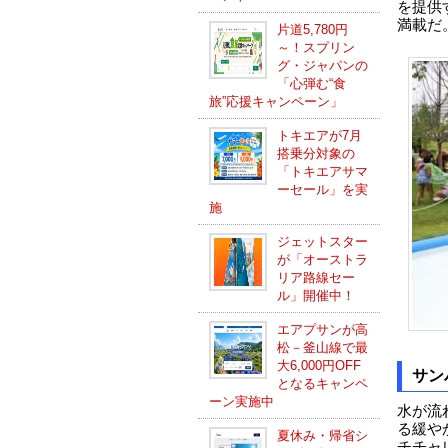
を提供
満載だ
片道5,780円
～！スプリン
グ・ジャパンの
「心弾む“食
旅”応援キャンペーン」
トキエアが7月
搭乗分対象の
「トキエアサマ
ーセール」を実
施
ジェットスター
が「オーストラ
リア路線セー
ル」開催中！
エアプサンが高
松－釜山線で最
大6,000円OFF
サン
となるキャンペ
ーン実施中
水が流
る緩や
夏休み・帰省シ
チチャ