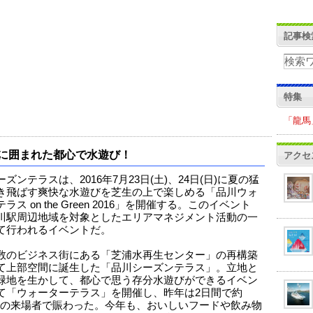
記事検
特集
「龍馬
に囲まれた都心で水遊び！
アクセ
ズンテラスは、2016年7月23日(土)、24日(日)に夏の猛
き飛ばす爽快な水遊びを芝生の上で楽しめる「品川ウォ
ラス on the Green 2016」を開催する。このイベント
川駅周辺地域を対象としたエリアマネジメント活動の一
て行われるイベントだ。
数のビジネス街にある「芝浦水再生センター」の再構築
て上部空間に誕生した「品川シーズンテラス」。立地と
緑地を生かして、都心で思う存分水遊びができるイベン
て「ウォーターテラス」を開催し、昨年は2日間で約
00人の来場者で賑わった。今年も、おいしいフードや飲み物