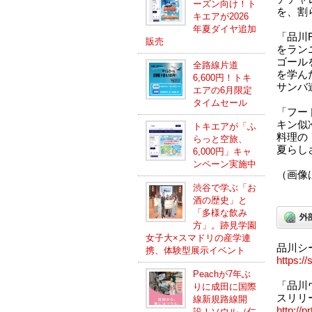
ーズン向け！ト
を、割
キエアが2026
年夏ダイヤ追加
「品川
販売
をラン
ゴール
全路線片道
を学んだ「
6,600円！トキ
サンバ連
エアの6月限定
タイムセール
「フー
キン似
トキエアが「ふ
料理の
らっと空旅、
夏らし
6,000円」キャ
ンペーン実施中
（画像
渋谷で学ぶ「お
酒の歴史」と
「多様な飲み
方」。跡見学園
女子大×スマドリの産学連
品川シ
携、体験型展示イベント
https:/
Peachが7年ぶ
「品川ウ
りに成田に国際
スリリー
線新規路線開
http://p
設！ソウル（仁