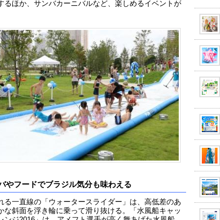
するほか、サンバカーニバルなど、楽しめるイベントが
。
バやフードでブラジル気分も味わえる
れる一直線の「ウォータースライダー」は、高低差のあ
かな斜面を浮き輪に乗って滑り抜ける。「水風船キャッ
レンジ2016」は、アメフト選手が高く舞あげた水風船