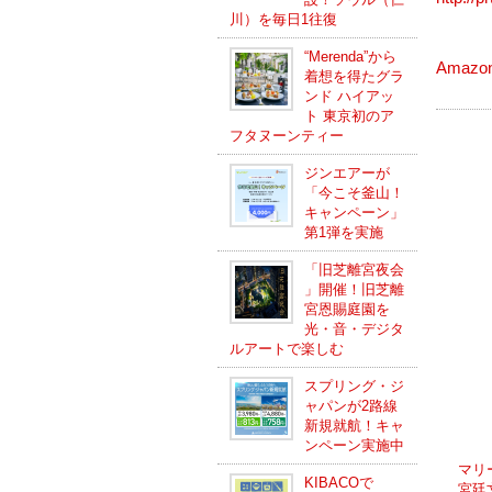
川）を毎日1往復
“Merenda”から
Amaz
着想を得たグラ
ンド ハイアッ
ト 東京初のア
フタヌーンティー
ジンエアーが
「今こそ釜山！
キャンペーン」
第1弾を実施
「旧芝離宮夜会
」開催！旧芝離
宮恩賜庭園を
光・音・デジタ
ルアートで楽しむ
スプリング・ジ
ャパンが2路線
新規就航！キャ
ンペーン実施中
マリ
KIBACOで
宮廷