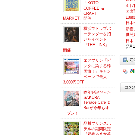
「KOTO
8月
COFFEE ＆
ェ出
CRAFT
18
MARKET」開催
日本
横浜でトップバ
新宿
ーテンダーを招
供開
いたイベント
日本
『THE LINK』
(7月1
開催
エアプサン「ピ
ンクに染まる韓
国旅！」キャン
ペーンで最大
3,000円OFF
昨年好評だった
SAKURA
Terrace Cafe ＆
Barが今年もオ
ープン！
品川プリンスホ
テルの期間限定
『翠香る八女茶