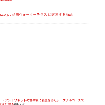
on.co.jp : 品川ウォーターテラス に関連する商品
ー・アントワネットの世界観に着想を得たシーズナルコースで
文化に浸る
(8月2日)