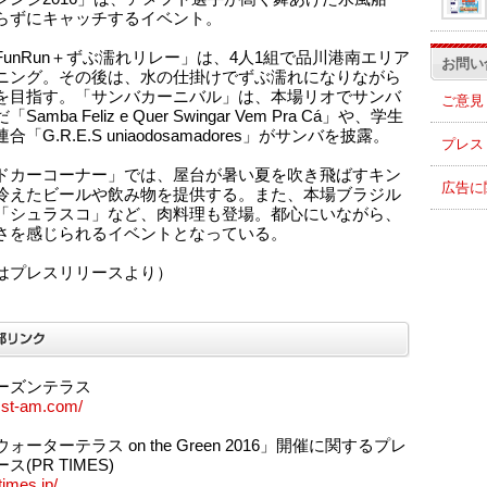
らずにキャッチするイベント。
FunRun＋ずぶ濡れリレー」は、4人1組で品川港南エリア
お問い
ニング。その後は、水の仕掛けでずぶ濡れになりながら
を目指す。「サンバカーニバル」は、本場リオでサンバ
ご意見
Samba Feliz e Quer Swingar Vem Pra Cá」や、学生
合「G.R.E.S uniaodosamadores」がサンバを披露。
プレス
ドカーコーナー」では、屋台が暑い夏を吹き飛ばすキン
広告に
冷えたビールや飲み物を提供する。また、本場ブラジル
「シュラスコ」など、肉料理も登場。都心にいながら、
さを感じられるイベントとなっている。
はプレスリリースより）
ーズンテラス
/sst-am.com/
ォーターテラス on the Green 2016」開催に関するプレ
ス(PR TIMES)
rtimes.jp/