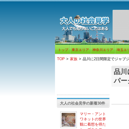
トップ
東京エリア
神奈川エリア
埼玉エ
TOP
>
家族
>
品川に2日間限定でジャブ
品川
パー
大人の社会見学の新着30件
マリー・アント
ワネットの世界
観に着想を得た