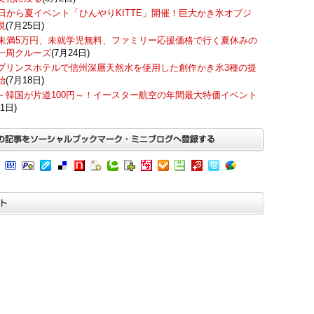
7日から夏イベント「ひんやりKITTE」開催！巨大かき氷オブジ
現
(7月25日)
歳未満5万円、未就学児無料、ファミリー応援価格で行く夏休みの
一周クルーズ
(7月24日)
プリンスホテルで信州深層天然水を使用した創作かき氷3種の提
始
(7月18日)
－韓国が片道100円～！イースター航空の年間最大特価イベント
1日)