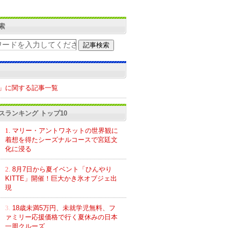
索
」に関する記事一覧
スランキング トップ10
1.
マリー・アントワネットの世界観に
着想を得たシーズナルコースで宮廷文
化に浸る
2.
8月7日から夏イベント「ひんやり
KITTE」開催！巨大かき氷オブジェ出
現
3.
18歳未満5万円、未就学児無料、フ
ァミリー応援価格で行く夏休みの日本
一周クルーズ