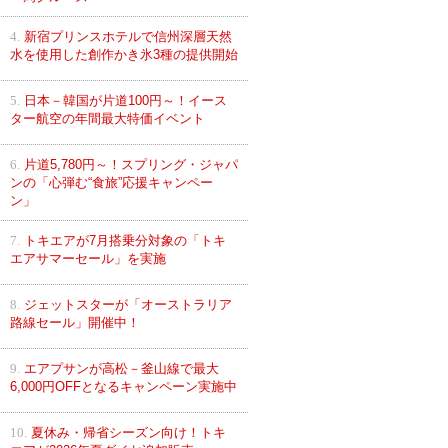
4.
新宿プリンスホテルで信州深層天然
水を使用した創作かき氷3種の提供開始
5.
日本－韓国が片道100円～！イース
ター航空の年間最大特価イベント
6.
片道5,780円～！スプリング・ジャパ
ンの「心弾む“食旅”応援キャンペー
ン」
7.
トキエアが7月搭乗分対象の「トキ
エアサマーセール」を実施
8.
ジェットスターが「オーストラリア
路線セール」開催中！
9.
エアプサンが高松－釜山線で最大
6,000円OFFとなるキャンペーン実施中
10.
夏休み・帰省シーズン向け！トキ