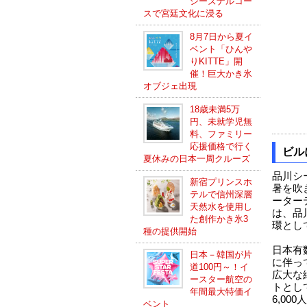
シーズナルコー
スで宮廷文化に浸る
8月7日から夏イ
ベント「ひんや
りKITTE」開
催！巨大かき氷
オブジェ出現
18歳未満5万
円、未就学児無
料、ファミリー
応援価格で行く
ビル
夏休みの日本一周クルーズ
品川シー
新宿プリンスホ
暑を吹
テルで信州深層
ーターテ
天然水を使用し
は、品
た創作かき氷3
環とし
種の提供開始
日本有
日本－韓国が片
に伴っ
道100円～！イ
広大な
ースター航空の
トとし
年間最大特価イ
6,0
ベント