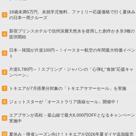
18歳未満5万円、未就学児無料、ファミリー応援価格で行く夏休み
3
の日本一周クルーズ
新宿プリンスホテルで信州深層天然水を使用した創作かき氷3種の
4
提供開始
日本－韓国が片道100円～！イースター航空の年間最大特価イベン
5
ト
片道5,780円～！スプリング・ジャパンの「心弾む“食旅”応援キャ
6
ンペーン」
トキエアが7月搭乗分対象の「トキエアサマーセール」を実施
7
ジェットスターが「オーストラリア路線セール」開催中！
8
エアプサンが高松－釜山線で最大6,000円OFFとなるキャンペーン
9
実施中
夏休み・帰省シーズン向け！トキエアが2026年夏ダイヤ追加販売
10