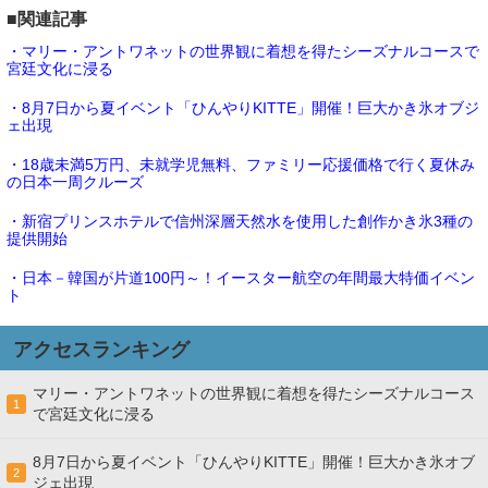
■関連記事
・マリー・アントワネットの世界観に着想を得たシーズナルコースで
宮廷文化に浸る
・8月7日から夏イベント「ひんやりKITTE」開催！巨大かき氷オブジ
ェ出現
・18歳未満5万円、未就学児無料、ファミリー応援価格で行く夏休み
の日本一周クルーズ
・新宿プリンスホテルで信州深層天然水を使用した創作かき氷3種の
提供開始
・日本－韓国が片道100円～！イースター航空の年間最大特価イベン
ト
アクセスランキング
マリー・アントワネットの世界観に着想を得たシーズナルコース
1
で宮廷文化に浸る
8月7日から夏イベント「ひんやりKITTE」開催！巨大かき氷オブ
2
ジェ出現