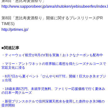
第8回「恵比寿麦酒祭り」
http://www.sapporobeer.jp/area/shutoken/yebisubeerfes/index.
第8回「恵比寿麦酒祭り」開催に関するプレスリリース(PR
TIMES)
http://prtimes.jp/
■関連記事
・ティーウェイ航空が8月のt'割を実施！おトクなクーポンも配布中
・マリー・アントワネットの世界観に着想を得たシーズナルコースで
宮廷文化に浸る
・8月7日から夏イベント「ひんやりKITTE」開催！巨大かき氷オブジ
ェ出現
・18歳未満5万円、未就学児無料、ファミリー応援価格で行く夏休み
の日本一周クルーズ
・新宿プリンスホテルで信州深層天然水を使用した創作かき氷3種の
提供開始