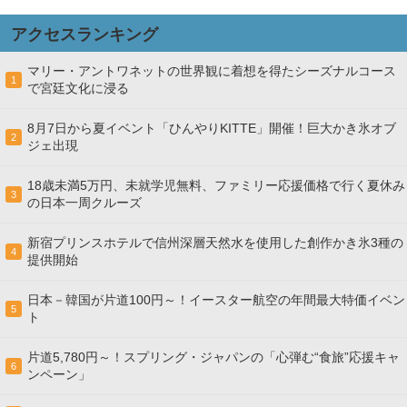
アクセスランキング
マリー・アントワネットの世界観に着想を得たシーズナルコース
1
で宮廷文化に浸る
8月7日から夏イベント「ひんやりKITTE」開催！巨大かき氷オブ
2
ジェ出現
18歳未満5万円、未就学児無料、ファミリー応援価格で行く夏休み
3
の日本一周クルーズ
新宿プリンスホテルで信州深層天然水を使用した創作かき氷3種の
4
提供開始
日本－韓国が片道100円～！イースター航空の年間最大特価イベン
5
ト
片道5,780円～！スプリング・ジャパンの「心弾む“食旅”応援キャ
6
ンペーン」