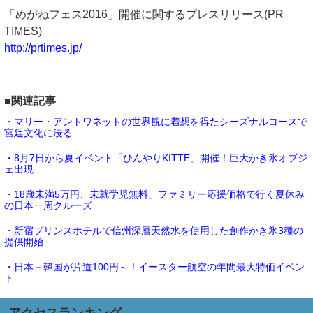
「めがねフェス2016」開催に関するプレスリリース(PR
TIMES)
http://prtimes.jp/
■関連記事
・マリー・アントワネットの世界観に着想を得たシーズナルコースで
宮廷文化に浸る
・8月7日から夏イベント「ひんやりKITTE」開催！巨大かき氷オブジ
ェ出現
・18歳未満5万円、未就学児無料、ファミリー応援価格で行く夏休み
の日本一周クルーズ
・新宿プリンスホテルで信州深層天然水を使用した創作かき氷3種の
提供開始
・日本－韓国が片道100円～！イースター航空の年間最大特価イベン
ト
アクセスランキング