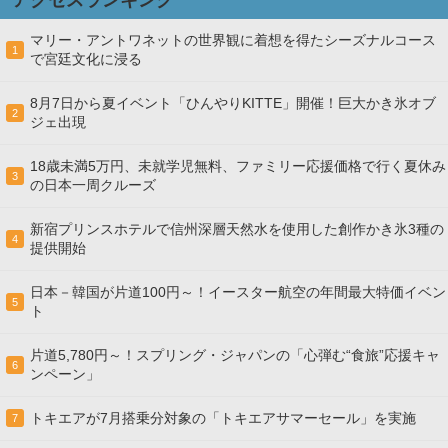
マリー・アントワネットの世界観に着想を得たシーズナルコース
1
で宮廷文化に浸る
8月7日から夏イベント「ひんやりKITTE」開催！巨大かき氷オブ
2
ジェ出現
18歳未満5万円、未就学児無料、ファミリー応援価格で行く夏休み
3
の日本一周クルーズ
新宿プリンスホテルで信州深層天然水を使用した創作かき氷3種の
4
提供開始
日本－韓国が片道100円～！イースター航空の年間最大特価イベン
5
ト
片道5,780円～！スプリング・ジャパンの「心弾む“食旅”応援キャ
6
ンペーン」
トキエアが7月搭乗分対象の「トキエアサマーセール」を実施
7