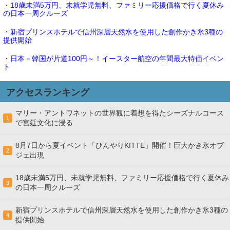
・18歳未満5万円、未就学児無料、ファミリー応援価格で行く夏休み
の日本一周クルーズ
・新宿プリンスホテルで信州深層天然水を使用した創作かき氷3種の
提供開始
・日本－韓国が片道100円～！イースター航空の年間最大特価イベン
ト
アクセスランキング
マリー・アントワネットの世界観に着想を得たシーズナルコース
1
で宮廷文化に浸る
8月7日から夏イベント「ひんやりKITTE」開催！巨大かき氷オブ
2
ジェ出現
18歳未満5万円、未就学児無料、ファミリー応援価格で行く夏休み
3
の日本一周クルーズ
新宿プリンスホテルで信州深層天然水を使用した創作かき氷3種の
4
提供開始