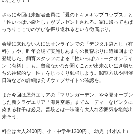
のだとか！？
さらに今回は来館者全員に「愛のトキメキ♡プロップス」と
「性いっぱい袋とじ」がプレゼントされる。家に帰ってもば
っちりここでの学びを振り返れるという徹底ぶり。
会場に来れない人にはオンラインでの「デジタル袋とじ（有
料）」や、昨年会場で実施しあまりの反響ぶりに追加回まで
登場した、飼育スタッフによる「性いっぱいトークオンライ
ン（有料）」も。普段なかなか聞くことが出来ない生き物た
ちの神秘的な「性」をじっくり勉強しよう。閲覧方法や開催
日時などの詳細は公式ウェブサイトの確認を。
また今回は屋外エリアの「マリンガーデン」や今夏オープン
した新クラゲエリア「海月空感」までムーディーなピンクに
染まる様子は必見。普段とは一味違う大人な雰囲気を堪能出
来そう。
料金は大人2400円、小・中学生1200円 、 幼児（4才以上）