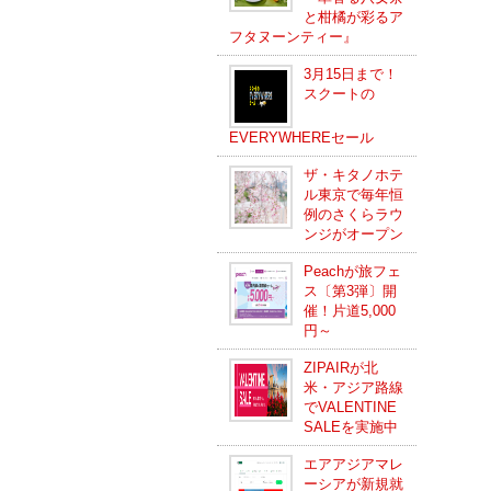
と柑橘が彩るア
フタヌーンティー』
3月15日まで！
スクートの
EVERYWHEREセール
ザ・キタノホテ
ル東京で毎年恒
例のさくらラウ
ンジがオープン
Peachが旅フェ
ス〔第3弾〕開
催！片道5,000
円～
ZIPAIRが北
米・アジア路線
でVALENTINE
SALEを実施中
エアアジアマレ
ーシアが新規就