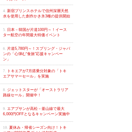
4.
新宿プリンスホテルで信州深層天然
水を使用した創作かき氷3種の提供開始
5.
日本－韓国が片道100円～！イース
ター航空の年間最大特価イベント
6.
片道5,780円～！スプリング・ジャパ
ンの「心弾む“食旅”応援キャンペー
ン」
7.
トキエアが7月搭乗分対象の「トキ
エアサマーセール」を実施
8.
ジェットスターが「オーストラリア
路線セール」開催中！
9.
エアプサンが高松－釜山線で最大
6,000円OFFとなるキャンペーン実施中
10.
夏休み・帰省シーズン向け！トキ