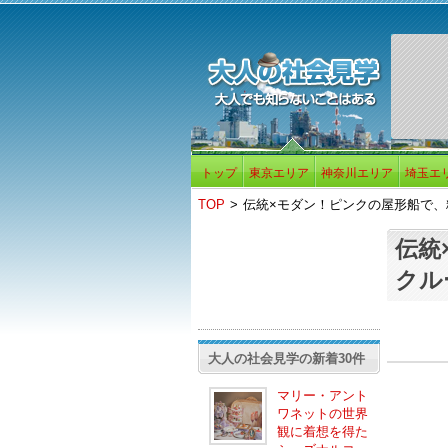
トップ
東京エリア
神奈川エリア
埼玉エ
TOP
>
伝統×モダン！ピンクの屋形船で
伝統
クル
大人の社会見学の新着30件
マリー・アント
ワネットの世界
観に着想を得た