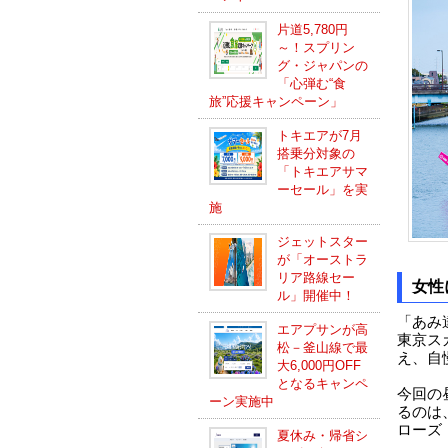
片道5,780円
～！スプリン
グ・ジャパンの
「心弾む“食
旅”応援キャンペーン」
トキエアが7月
搭乗分対象の
「トキエアサマ
ーセール」を実
施
ジェットスター
が「オーストラ
リア路線セー
女性
ル」開催中！
「あみ
エアプサンが高
東京ス
松－釜山線で最
え、自
大6,000円OFF
となるキャンペ
今回の
ーン実施中
るのは
ローズ
夏休み・帰省シ