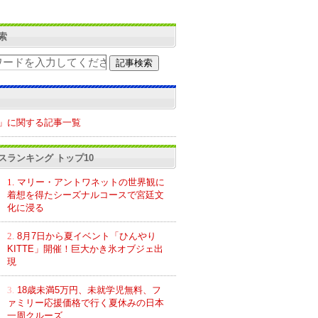
索
」に関する記事一覧
スランキング トップ10
1.
マリー・アントワネットの世界観に
着想を得たシーズナルコースで宮廷文
化に浸る
2.
8月7日から夏イベント「ひんやり
KITTE」開催！巨大かき氷オブジェ出
現
3.
18歳未満5万円、未就学児無料、フ
ァミリー応援価格で行く夏休みの日本
一周クルーズ