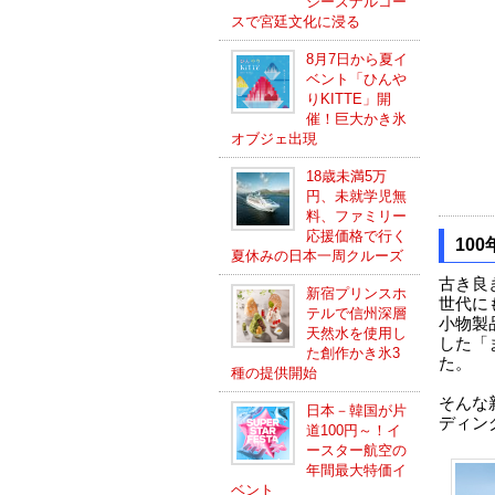
シーズナルコー
スで宮廷文化に浸る
8月7日から夏イ
ベント「ひんや
りKITTE」開
催！巨大かき氷
オブジェ出現
18歳未満5万
円、未就学児無
料、ファミリー
応援価格で行く
10
夏休みの日本一周クルーズ
古き良
新宿プリンスホ
世代に
テルで信州深層
小物製
天然水を使用し
した「
た創作かき氷3
た。
種の提供開始
そんな
日本－韓国が片
ディン
道100円～！イ
ースター航空の
年間最大特価イ
ベント