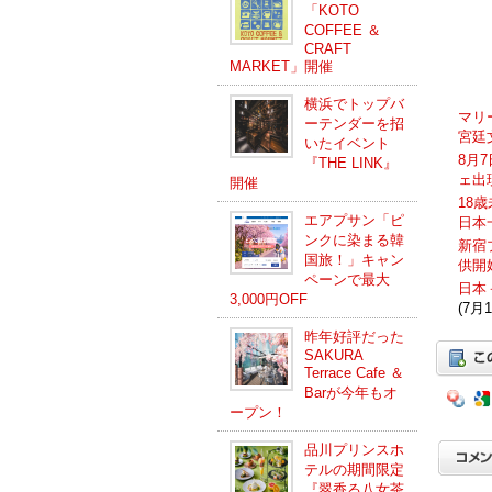
「KOTO
COFFEE ＆
CRAFT
MARKET」開催
横浜でトップバ
マリ
ーテンダーを招
宮廷
いたイベント
8月
『THE LINK』
ェ出
開催
18
エアプサン「ピ
日本
ンクに染まる韓
新宿
国旅！」キャン
供開
ペーンで最大
日本
3,000円OFF
(7月1
昨年好評だった
SAKURA
Terrace Cafe ＆
Barが今年もオ
ープン！
品川プリンスホ
テルの期間限定
『翠香る八女茶