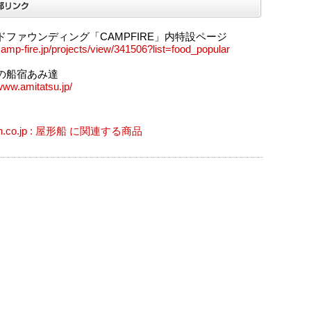
ドファウンディング「CAMPFIRE」内特設ページ
/camp-fire.jp/projects/view/341506?list=food_popular
の船宿あみ達
/www.amitatsu.jp/
n.co.jp : 屋形船 に関連する商品