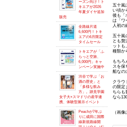
ーズン向け！ト
五十嵐
キエアが2026
い頃か
年夏ダイヤ追加
後も「
販売
は「ワ
人初の
全路線片道
6,600円！トキ
五十嵐
エアの6月限定
とも贅
タイムセール
ットも
種類か
トキエアが「ふ
らっと空旅、
もちろ
6,000円」キャ
スを保
ンペーン実施中
船なの
渋谷で学ぶ「お
クラウ
酒の歴史」と
の限定
「多様な飲み
ちらも
方」。跡見学園
なら1
女子大×スマドリの産学連
携、体験型展示イベント
Peachが7年ぶ
（画像
りに成田に国際
線新規路線開
設！ソウル（仁