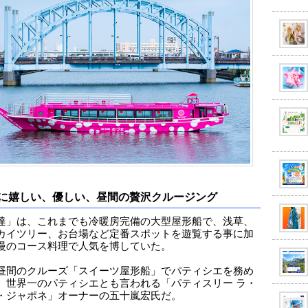
に嬉しい、優しい、昼間の贅沢クルージング
達」は、これまでも冷暖房完備の大型屋形船で、浅草、
カイツリー、お台場など定番スポットを遊覧する事に加
慢のコース料理で人気を博していた。
昼間のクルーズ「スイーツ屋形船」でパティシエを務め
、世界一のパティシエとも言われる「パティスリー ラ・
・ジャポネ」オーナーの五十嵐宏氏だ。