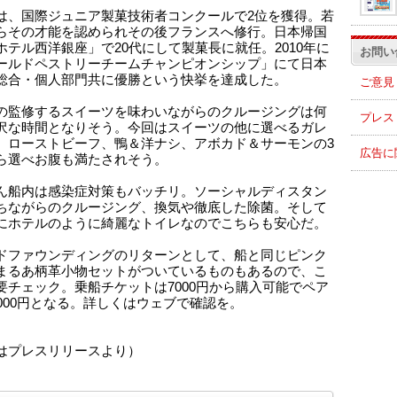
は、国際ジュニア製菓技術者コンクールで2位を獲得。若
らその才能を認められその後フランスへ修行。日本帰国
ホテル西洋銀座」で20代にして製菓長に就任。2010年に
お問い
ールドペストリーチームチャンピオンシップ」にて日本
総合・個人部門共に優勝という快挙を達成した。
ご意見
の監修するスイーツを味わいながらのクルージングは何
プレス
沢な時間となりそう。今回はスイーツの他に選べるガレ
。ローストビーフ、鴨＆洋ナシ、アボカド＆サーモンの3
広告に
ら選べお腹も満たされそう。
ん船内は感染症対策もバッチリ。ソーシャルディスタン
ちながらのクルージング、換気や徹底した除菌。そして
にホテルのように綺麗なトイレなのでこちらも安心だ。
ドファウンディングのリターンとして、船と同じピンク
まるあ柄革小物セットがついているものもあるので、こ
要チェック。乗船チケットは7000円から購入可能でペア
3000円となる。詳しくはウェブで確認を。
はプレスリリースより）