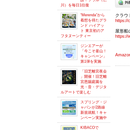
川）を毎日1往復
“Merenda”から
クラウ
着想を得たグラ
https:/
ンド ハイアッ
ト 東京初のア
屋形船
フタヌーンティー
https:/
ジンエアーが
「今こそ釜山！
Amazo
キャンペーン」
第1弾を実施
「旧芝離宮夜会
」開催！旧芝離
宮恩賜庭園を
光・音・デジタ
ルアートで楽しむ
スプリング・ジ
ャパンが2路線
新規就航！キャ
ンペーン実施中
KIBACOで