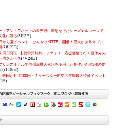
ー・アントワネットの世界観に着想を得たシーズナルコースで
文化に浸る
(8月2日)
7日から夏イベント「ひんやりKITTE」開催！巨大かき氷オブジ
現
(7月25日)
歳未満5万円、未就学児無料、ファミリー応援価格で行く夏休みの
一周クルーズ
(7月24日)
プリンスホテルで信州深層天然水を使用した創作かき氷3種の提
始
(7月18日)
－韓国が片道100円～！イースター航空の年間最大特価イベント
1日)