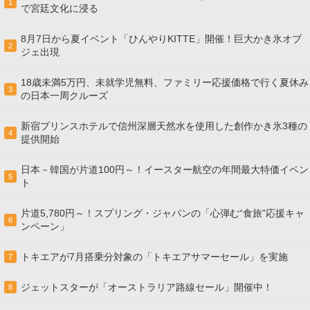
1
で宮廷文化に浸る
8月7日から夏イベント「ひんやりKITTE」開催！巨大かき氷オブ
2
ジェ出現
18歳未満5万円、未就学児無料、ファミリー応援価格で行く夏休み
3
の日本一周クルーズ
新宿プリンスホテルで信州深層天然水を使用した創作かき氷3種の
4
提供開始
日本－韓国が片道100円～！イースター航空の年間最大特価イベン
5
ト
片道5,780円～！スプリング・ジャパンの「心弾む“食旅”応援キャ
6
ンペーン」
トキエアが7月搭乗分対象の「トキエアサマーセール」を実施
7
ジェットスターが「オーストラリア路線セール」開催中！
8