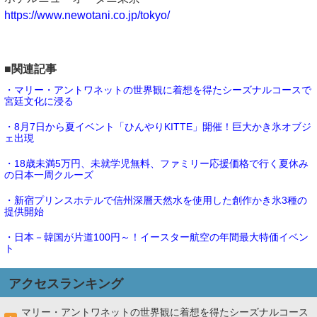
https://www.newotani.co.jp/tokyo/
■関連記事
・マリー・アントワネットの世界観に着想を得たシーズナルコースで
宮廷文化に浸る
・8月7日から夏イベント「ひんやりKITTE」開催！巨大かき氷オブジ
ェ出現
・18歳未満5万円、未就学児無料、ファミリー応援価格で行く夏休み
の日本一周クルーズ
・新宿プリンスホテルで信州深層天然水を使用した創作かき氷3種の
提供開始
・日本－韓国が片道100円～！イースター航空の年間最大特価イベン
ト
アクセスランキング
マリー・アントワネットの世界観に着想を得たシーズナルコース