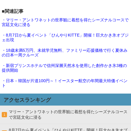
■関連記事
・マリー・アントワネットの世界観に着想を得たシーズナルコースで
宮廷文化に浸る
・8月7日から夏イベント「ひんやりKITTE」開催！巨大かき氷オブジ
ェ出現
・18歳未満5万円、未就学児無料、ファミリー応援価格で行く夏休み
の日本一周クルーズ
・新宿プリンスホテルで信州深層天然水を使用した創作かき氷3種の
提供開始
・日本－韓国が片道100円～！イースター航空の年間最大特価イベン
ト
アクセスランキング
マリー・アントワネットの世界観に着想を得たシーズナルコース
1
で宮廷文化に浸る
8月7日から夏イベント「ひんやりKITTE」開催！巨大かき氷オブ