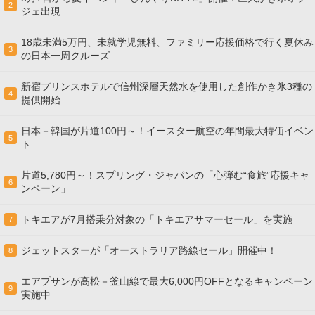
2
ジェ出現
18歳未満5万円、未就学児無料、ファミリー応援価格で行く夏休み
3
の日本一周クルーズ
新宿プリンスホテルで信州深層天然水を使用した創作かき氷3種の
4
提供開始
日本－韓国が片道100円～！イースター航空の年間最大特価イベン
5
ト
片道5,780円～！スプリング・ジャパンの「心弾む“食旅”応援キャ
6
ンペーン」
トキエアが7月搭乗分対象の「トキエアサマーセール」を実施
7
ジェットスターが「オーストラリア路線セール」開催中！
8
エアプサンが高松－釜山線で最大6,000円OFFとなるキャンペーン
9
実施中