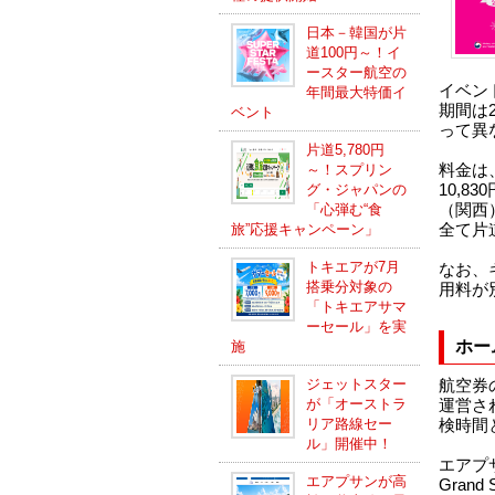
日本－韓国が片
道100円～！イ
ースター航空の
イベント
年間最大特価イ
期間は2
ベント
って異
片道5,780円
料金は
～！スプリン
10,8
グ・ジャパンの
（関西
「心弾む“食
全て片
旅”応援キャンペーン」
トキエアが7月
なお、
搭乗分対象の
用料が
「トキエアサマ
ーセール」を実
ホー
施
ジェットスター
航空券
が「オーストラ
運営され
リア路線セー
検時間
ル」開催中！
エアプサ
エアプサンが高
Gran