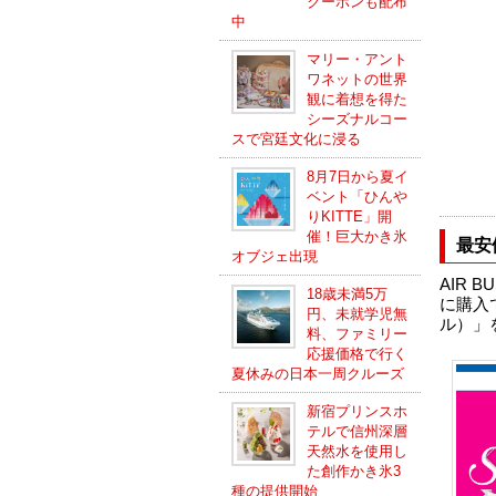
クーポンも配布
中
マリー・アント
ワネットの世界
観に着想を得た
シーズナルコー
スで宮廷文化に浸る
8月7日から夏イ
ベント「ひんや
りKITTE」開
催！巨大かき氷
最安
オブジェ出現
AIR
18歳未満5万
に購入で
円、未就学児無
ル）」
料、ファミリー
応援価格で行く
夏休みの日本一周クルーズ
新宿プリンスホ
テルで信州深層
天然水を使用し
た創作かき氷3
種の提供開始