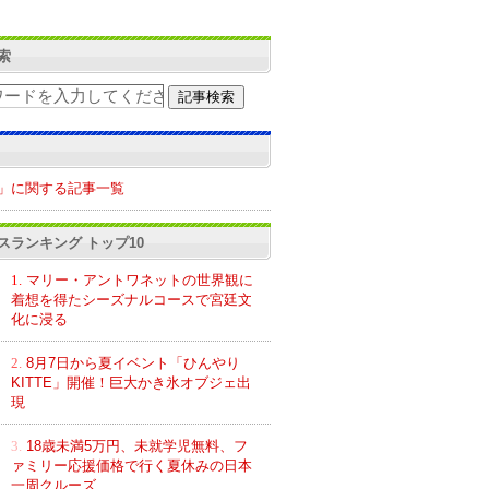
索
」に関する記事一覧
スランキング トップ10
1.
マリー・アントワネットの世界観に
着想を得たシーズナルコースで宮廷文
化に浸る
2.
8月7日から夏イベント「ひんやり
KITTE」開催！巨大かき氷オブジェ出
現
3.
18歳未満5万円、未就学児無料、フ
ァミリー応援価格で行く夏休みの日本
一周クルーズ