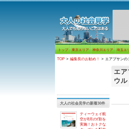
トップ
東京エリア
神奈川エリア
埼玉エ
TOP
>
編集長のお勧め！
>
エアプサンの
エア
ウル
大人の社会見学の新着30件
ティーウェイ航
空が8月のt'割を
実施！おトクな