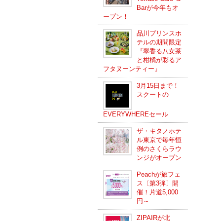
Barが今年もオ
ープン！
品川プリンスホ
テルの期間限定
『翠香る八女茶
と柑橘が彩るア
フタヌーンティー』
3月15日まで！
スクートの
EVERYWHEREセール
ザ・キタノホテ
ル東京で毎年恒
例のさくらラウ
ンジがオープン
Peachが旅フェ
ス〔第3弾〕開
催！片道5,000
円～
ZIPAIRが北