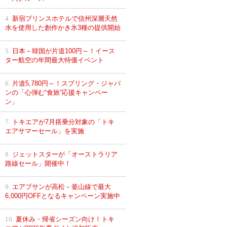
4.
新宿プリンスホテルで信州深層天然
水を使用した創作かき氷3種の提供開始
5.
日本－韓国が片道100円～！イース
ター航空の年間最大特価イベント
6.
片道5,780円～！スプリング・ジャパ
ンの「心弾む“食旅”応援キャンペー
ン」
7.
トキエアが7月搭乗分対象の「トキ
エアサマーセール」を実施
8.
ジェットスターが「オーストラリア
路線セール」開催中！
9.
エアプサンが高松－釜山線で最大
6,000円OFFとなるキャンペーン実施中
10.
夏休み・帰省シーズン向け！トキ