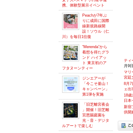
携、体験型展示イベント
Peachが7年ぶ
りに成田に国際
線新規路線開
設！ソウル（仁
川）を毎日1往復
“Merenda”から
着想を得たグラ
ンド ハイアッ
ティ
ト 東京初のア
月9日
フタヌーンティー
マリ
宮廷
ジンエアーが
8月
「今こそ釜山！
ェ出
キャンペーン」
第1弾を実施
18
日本
「旧芝離宮夜会
新宿
」開催！旧芝離
供開
宮恩賜庭園を
光・音・デジタ
ルアートで楽しむ