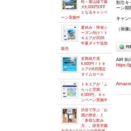
松－釜山線で最
割引キ
大6,000円OFF
ーン期
となるキャンペ
ーン実施中
キャン
夏休み・帰省シ
（画像は
ーズン向け！ト
キエアが2026
年夏ダイヤ追加
販売
全路線片道
AIR B
6,600円！トキ
https://
エアの6月限定
タイムセール
Amazo
トキエアが「ふ
らっと空旅、
6,000円」キャ
ンペーン実施中
渋谷で学ぶ「お
酒の歴史」と
「多様な飲み
方」。跡見学園
女子大×スマドリの産学連