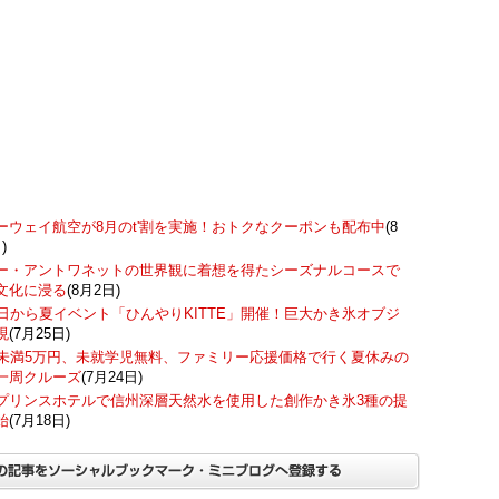
ーウェイ航空が8月のt'割を実施！おトクなクーポンも配布中
(8
)
ー・アントワネットの世界観に着想を得たシーズナルコースで
文化に浸る
(8月2日)
7日から夏イベント「ひんやりKITTE」開催！巨大かき氷オブジ
現
(7月25日)
歳未満5万円、未就学児無料、ファミリー応援価格で行く夏休みの
一周クルーズ
(7月24日)
プリンスホテルで信州深層天然水を使用した創作かき氷3種の提
始
(7月18日)