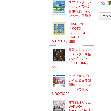
スプリング・ジ
ャパンが2路線
新規就航！キャ
ンペーン実施中
KIBACOで
「KOTO
COFFEE ＆
CRAFT
MARKET」開催
横浜でトップバ
ーテンダーを招
いたイベント
『THE LINK』
開催
エアプサン「ピ
ンクに染まる韓
国旅！」キャン
ペーンで最大
3,000円OFF
昨年好評だった
SAKURA
Terrace Cafe ＆