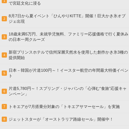
1
で宮廷文化に浸る
8月7日から夏イベント「ひんやりKITTE」開催！巨大かき氷オブ
2
ジェ出現
18歳未満5万円、未就学児無料、ファミリー応援価格で行く夏休み
3
の日本一周クルーズ
新宿プリンスホテルで信州深層天然水を使用した創作かき氷3種の
4
提供開始
日本－韓国が片道100円～！イースター航空の年間最大特価イベン
5
ト
片道5,780円～！スプリング・ジャパンの「心弾む“食旅”応援キャ
6
ンペーン」
トキエアが7月搭乗分対象の「トキエアサマーセール」を実施
7
ジェットスターが「オーストラリア路線セール」開催中！
8