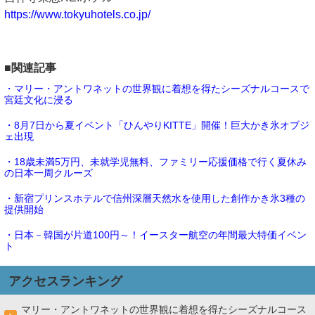
https://www.tokyuhotels.co.jp/
■関連記事
・マリー・アントワネットの世界観に着想を得たシーズナルコースで
宮廷文化に浸る
・8月7日から夏イベント「ひんやりKITTE」開催！巨大かき氷オブジ
ェ出現
・18歳未満5万円、未就学児無料、ファミリー応援価格で行く夏休み
の日本一周クルーズ
・新宿プリンスホテルで信州深層天然水を使用した創作かき氷3種の
提供開始
・日本－韓国が片道100円～！イースター航空の年間最大特価イベン
ト
アクセスランキング
マリー・アントワネットの世界観に着想を得たシーズナルコース