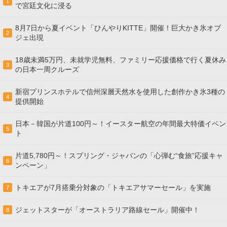
1
で宮廷文化に浸る
8月7日から夏イベント「ひんやりKITTE」開催！巨大かき氷オブ
2
ジェ出現
18歳未満5万円、未就学児無料、ファミリー応援価格で行く夏休み
3
の日本一周クルーズ
新宿プリンスホテルで信州深層天然水を使用した創作かき氷3種の
4
提供開始
日本－韓国が片道100円～！イースター航空の年間最大特価イベン
5
ト
片道5,780円～！スプリング・ジャパンの「心弾む“食旅”応援キャ
6
ンペーン」
トキエアが7月搭乗分対象の「トキエアサマーセール」を実施
7
ジェットスターが「オーストラリア路線セール」開催中！
8