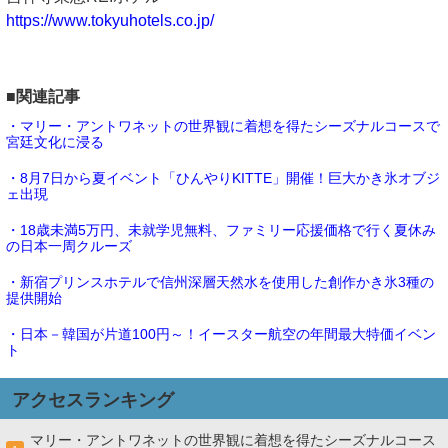
https://www.tokyuhotels.co.jp/
■関連記事
・マリー・アントワネットの世界観に着想を得たシーズナルコースで
宮廷文化に浸る
・8月7日から夏イベント「ひんやりKITTE」開催！巨大かき氷オブジ
ェ出現
・18歳未満5万円、未就学児無料、ファミリー応援価格で行く夏休み
の日本一周クルーズ
・新宿プリンスホテルで信州深層天然水を使用した創作かき氷3種の
提供開始
・日本－韓国が片道100円～！イースター航空の年間最大特価イベン
ト
アクセスランキング
マリー・アントワネットの世界観に着想を得たシーズナルコース