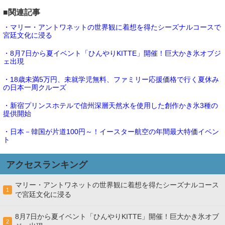
■関連記事
・マリー・アントワネットの世界観に着想を得たシーズナルコースで
宮廷文化に浸る
・8月7日から夏イベント「ひんやりKITTE」開催！巨大かき氷オブジ
ェ出現
・18歳未満5万円、未就学児無料、ファミリー応援価格で行く夏休み
の日本一周クルーズ
・新宿プリンスホテルで信州深層天然水を使用した創作かき氷3種の
提供開始
・日本－韓国が片道100円～！イースター航空の年間最大特価イベン
ト
アクセスランキング
マリー・アントワネットの世界観に着想を得たシーズナルコース
1
で宮廷文化に浸る
8月7日から夏イベント「ひんやりKITTE」開催！巨大かき氷オブ
2