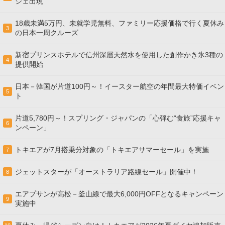
ジェ出現
18歳未満5万円、未就学児無料、ファミリー応援価格で行く夏休み
3
の日本一周クルーズ
新宿プリンスホテルで信州深層天然水を使用した創作かき氷3種の
4
提供開始
日本－韓国が片道100円～！イースター航空の年間最大特価イベン
5
ト
片道5,780円～！スプリング・ジャパンの「心弾む“食旅”応援キャ
6
ンペーン」
トキエアが7月搭乗分対象の「トキエアサマーセール」を実施
7
ジェットスターが「オーストラリア路線セール」開催中！
8
エアプサンが高松－釜山線で最大6,000円OFFとなるキャンペーン
9
実施中