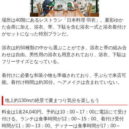
場所は40階にあるレストラン「日本料理 羽衣」。夏彩ゆか
た会席に加え、浴衣、帯、下駄を含む浴衣一式と浴衣着付け
がセットになった特別プランだ。
浴衣は約50種類の中から選ぶことができ、浴衣と帯の組み合
わせは自由。男性用の浴衣も用意されており、浴衣、下駄は
フリーサイズとなっている。
着付けに必要な和装小物も準備されており、手ぶらで来店可
能。着付け時間は約30分。ヘアメイクは含まれていない。
地上約130mの絶景で夏まつり気分を楽しもう
料金は1名24,040円。予約は10：00～17：00に電話にて受け
付ける。ランチは食事時間が12：00～15：00、着付け受付
時間が11：30～13：00。ディナーは食事時間が17：00～