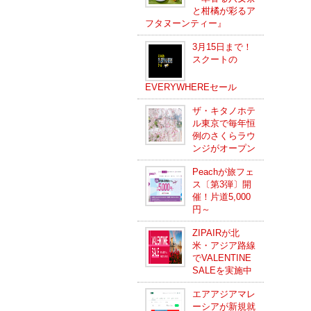
と柑橘が彩るア
フタヌーンティー』
3月15日まで！
スクートの
EVERYWHEREセール
ザ・キタノホテ
ル東京で毎年恒
例のさくらラウ
ンジがオープン
Peachが旅フェ
ス〔第3弾〕開
催！片道5,000
円～
ZIPAIRが北
米・アジア路線
でVALENTINE
SALEを実施中
エアアジアマレ
ーシアが新規就