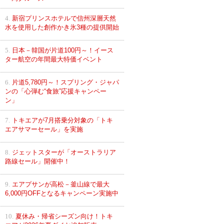
4.
新宿プリンスホテルで信州深層天然
水を使用した創作かき氷3種の提供開始
5.
日本－韓国が片道100円～！イース
ター航空の年間最大特価イベント
6.
片道5,780円～！スプリング・ジャパ
ンの「心弾む“食旅”応援キャンペー
ン」
7.
トキエアが7月搭乗分対象の「トキ
エアサマーセール」を実施
8.
ジェットスターが「オーストラリア
路線セール」開催中！
9.
エアプサンが高松－釜山線で最大
6,000円OFFとなるキャンペーン実施中
10.
夏休み・帰省シーズン向け！トキ