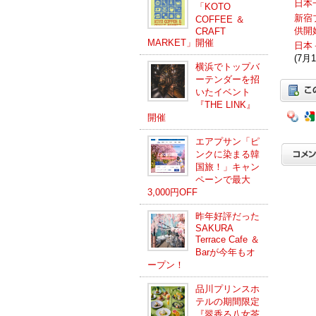
日本
「KOTO
新宿
COFFEE ＆
供開
CRAFT
MARKET」開催
日本
(7月1
横浜でトップバ
ーテンダーを招
いたイベント
『THE LINK』
開催
エアプサン「ピ
ンクに染まる韓
国旅！」キャン
ペーンで最大
3,000円OFF
昨年好評だった
SAKURA
Terrace Cafe ＆
Barが今年もオ
ープン！
品川プリンスホ
テルの期間限定
『翠香る八女茶