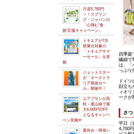
片道5,780円
～！スプリン
グ・ジャパンの
「心弾む“食
旅”応援キャンペーン」
トキエアが7月
搭乗分対象の
「トキエアサマ
四季庭
ーセール」を実
繊細で
施
は、「
っぷり
ジェットスター
が「オーストラ
ドイツ
リア路線セー
顔立ち
ル」開催中！
ィオリ
ークが
エアプサンが高
松－釜山線で最
大6,000円OFF
さつ
となるキャンペ
ーン実施中
平日（
4,70
夏休み・帰省シ
ビス料