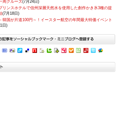
一周クルーズ
(7月24日)
プリンスホテルで信州深層天然水を使用した創作かき氷3種の提
始
(7月18日)
－韓国が片道100円～！イースター航空の年間最大特価イベント
1日)