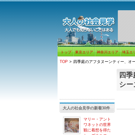
トップ
東京エリア
神奈川エリア
埼玉エ
TOP
>
四季庭のアフタヌーンティー、オ
四季
シー
大人の社会見学の新着30件
マリー・アント
ワネットの世界
観に着想を得た