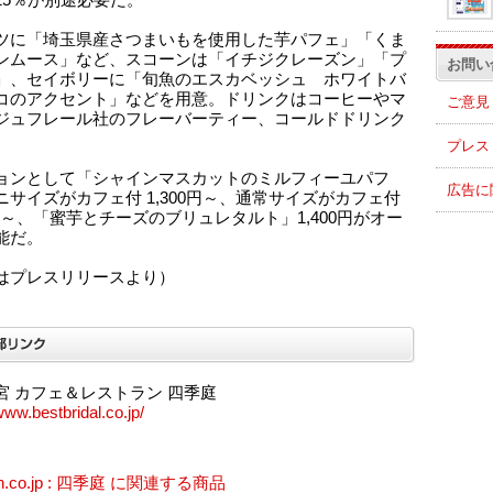
ツに「埼玉県産さつまいもを使用した芋パフェ」「くま
ンムース」など、スコーンは「イチジクレーズン」「プ
お問い
」、セイボリーに「旬魚のエスカベッシュ ホワイトバ
コのアクセント」などを用意。ドリンクはコーヒーやマ
ご意見
ジュフレール社のフレーバーティー、コールドドリンク
プレス
ョンとして「シャインマスカットのミルフィーユパフ
広告に
ニサイズがカフェ付 1,300円～、通常サイズがカフェ付
0円～、「蜜芋とチーズのブリュレタルト」1,400円がオー
能だ。
はプレスリリースより）
宮 カフェ＆レストラン 四季庭
www.bestbridal.co.jp/
n.co.jp : 四季庭 に関連する商品