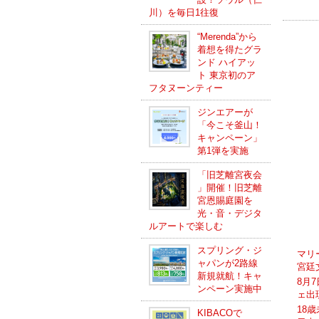
川）を毎日1往復
“Merenda”から
着想を得たグラ
ンド ハイアッ
ト 東京初のア
フタヌーンティー
ジンエアーが
「今こそ釜山！
キャンペーン」
第1弾を実施
「旧芝離宮夜会
」開催！旧芝離
宮恩賜庭園を
光・音・デジタ
ルアートで楽しむ
スプリング・ジ
マリ
ャパンが2路線
宮廷
新規就航！キャ
8月
ンペーン実施中
ェ出
18
KIBACOで