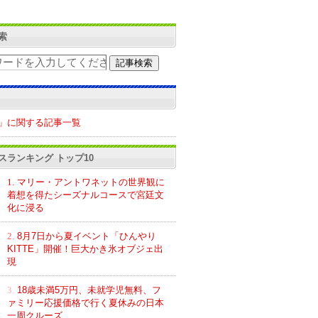
索
」に関する記事一覧
スランキング トップ10
1.
マリー・アントワネットの世界観に
着想を得たシーズナルコースで宮廷文
化に浸る
2.
8月7日から夏イベント「ひんやり
KITTE」開催！巨大かき氷オブジェ出
現
3.
18歳未満5万円、未就学児無料、フ
ァミリー応援価格で行く夏休みの日本
一周クルーズ