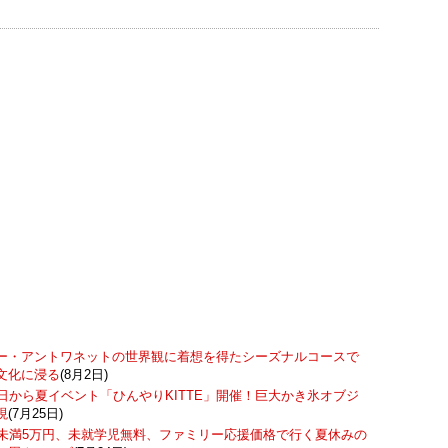
ー・アントワネットの世界観に着想を得たシーズナルコースで
文化に浸る
(8月2日)
7日から夏イベント「ひんやりKITTE」開催！巨大かき氷オブジ
現
(7月25日)
歳未満5万円、未就学児無料、ファミリー応援価格で行く夏休みの