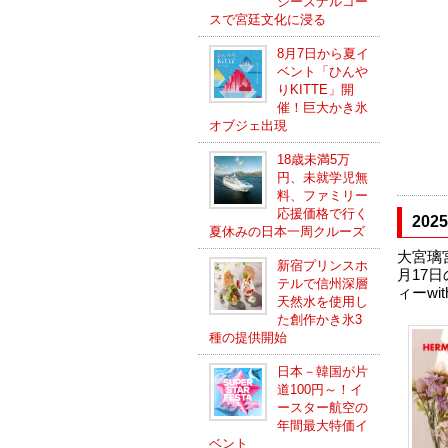
シーズナルコー
スで宮廷文化に浸る
8月7日から夏イ
ベント「ひんや
りKITTE」開
催！巨大かき氷
オブジェ出現
18歳未満5万
円、未就学児無
料、ファミリー
応援価格で行く
20
夏休みの日本一周クルーズ
大宮璃宮
新宿プリンスホ
月17
テルで信州深層
ィーwi
天然水を使用し
た創作かき氷3
種の提供開始
日本－韓国が片
道100円～！イ
ースター航空の
年間最大特価イ
ベント