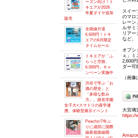
ーズン向け！ト
キエアが2026
スイー
年夏ダイヤ追加
のマロ
販売
レーン
ルサミ
全路線片道
リアー
6,600円！トキ
など。
エアの6月限定
タイムセール
オプシ
ェ」ミ
トキエアが「ふ
2,60
らっと空旅、
ダー可
6,000円」キャ
ンペーン実施中
（画像
渋谷で学ぶ「お
酒の歴史」と
「多様な飲み
方」。跡見学園
女子大×スマドリの産学連
大宮璃
携、体験型展示イベント
https://
Peachが7年ぶ
りに成田に国際
線新規路線開
Amazo
設！ソウル（仁