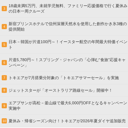
18歳未満5万円、未就学児無料、ファミリー応援価格で行く夏休み
3
の日本一周クルーズ
新宿プリンスホテルで信州深層天然水を使用した創作かき氷3種の
4
提供開始
日本－韓国が片道100円～！イースター航空の年間最大特価イベン
5
ト
片道5,780円～！スプリング・ジャパンの「心弾む“食旅”応援キャ
6
ンペーン」
トキエアが7月搭乗分対象の「トキエアサマーセール」を実施
7
ジェットスターが「オーストラリア路線セール」開催中！
8
エアプサンが高松－釜山線で最大6,000円OFFとなるキャンペーン
9
実施中
夏休み・帰省シーズン向け！トキエアが2026年夏ダイヤ追加販売
10