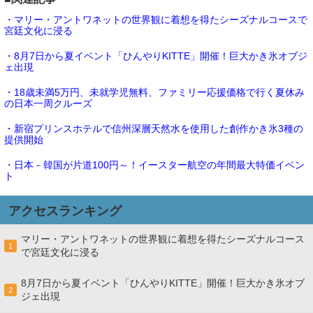
・マリー・アントワネットの世界観に着想を得たシーズナルコースで
宮廷文化に浸る
・8月7日から夏イベント「ひんやりKITTE」開催！巨大かき氷オブジ
ェ出現
・18歳未満5万円、未就学児無料、ファミリー応援価格で行く夏休み
の日本一周クルーズ
・新宿プリンスホテルで信州深層天然水を使用した創作かき氷3種の
提供開始
・日本－韓国が片道100円～！イースター航空の年間最大特価イベン
ト
アクセスランキング
マリー・アントワネットの世界観に着想を得たシーズナルコース
1
で宮廷文化に浸る
8月7日から夏イベント「ひんやりKITTE」開催！巨大かき氷オブ
2
ジェ出現