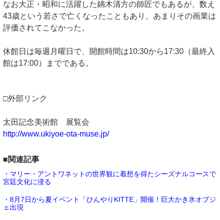
なお大正・昭和に活躍した鏑木清方の師匠でもあるが、数え
43歳という若さで亡くなったこともあり、あまりその画業は
評価されてこなかった。
休館日は毎週月曜日で、開館時間は10:30から17:30（最終入
館は17:00）までである。
□外部リンク
太田記念美術館 展覧会
http://www.ukiyoe-ota-muse.jp/
■関連記事
・マリー・アントワネットの世界観に着想を得たシーズナルコースで
宮廷文化に浸る
・8月7日から夏イベント「ひんやりKITTE」開催！巨大かき氷オブジ
ェ出現