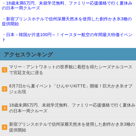
・18歳未満5万円、未就学児無料、ファミリー応援価格で行く夏休み
の日本一周クルーズ
・新宿プリンスホテルで信州深層天然水を使用した創作かき氷3種の
提供開始
・日本－韓国が片道100円～！イースター航空の年間最大特価イベン
ト
アクセスランキング
マリー・アントワネットの世界観に着想を得たシーズナルコース
1
で宮廷文化に浸る
8月7日から夏イベント「ひんやりKITTE」開催！巨大かき氷オブ
2
ジェ出現
18歳未満5万円、未就学児無料、ファミリー応援価格で行く夏休み
3
の日本一周クルーズ
新宿プリンスホテルで信州深層天然水を使用した創作かき氷3種の
4
提供開始