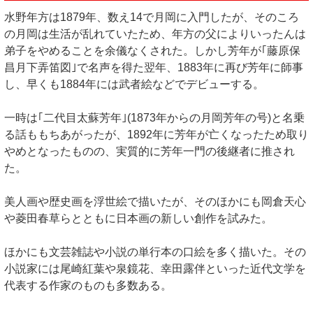
水野年方は1879年、数え14で月岡に入門したが、そのころ
の月岡は生活が乱れていたため、年方の父によりいったんは
弟子をやめることを余儀なくされた。しかし芳年が｢藤原保
昌月下弄笛図｣で名声を得た翌年、1883年に再び芳年に師事
し、早くも1884年には武者絵などでデビューする。
一時は｢二代目太蘇芳年｣(1873年からの月岡芳年の号)と名乗
る話ももちあがったが、1892年に芳年が亡くなったため取り
やめとなったものの、実質的に芳年一門の後継者に推され
た。
美人画や歴史画を浮世絵で描いたが、そのほかにも岡倉天心
や菱田春草らとともに日本画の新しい創作を試みた。
ほかにも文芸雑誌や小説の単行本の口絵を多く描いた。その
小説家には尾崎紅葉や泉鏡花、幸田露伴といった近代文学を
代表する作家のものも多数ある。