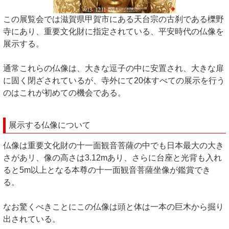
この展覧会では滋賀県甲賀市にある天台宗の古刹である櫟野
寺にあり、重要文化財に指定されている、平安時代の仏像を
展示する。
通常これらの仏像は、大きな逗子の中に安置され、大きな扉
に固く閉ざされているが、寺外にて20体すべての展示を行う
のはこれが初めての機会である。
展示する仏像について
仏像は重要文化財の十一面観音菩薩の中でも日本最大の大き
さがあリ、像の高さは3.12mあり、さらに台座と光背も入れ
ると5m以上となる本尊の十一面観音菩薩坐像が鑑賞でき
る。
なお驚くべきことにこの仏像は頭と体は一本の巨木から掘り
出されている。