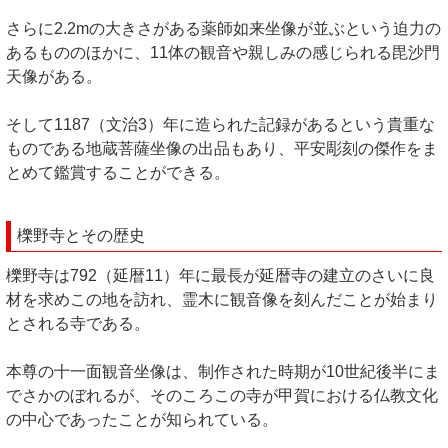
さらに2.2mの大きさがある薬師如来坐像が並ぶという迫力の
あるもののほかに、11体の観音や親しみの感じられる毘沙門
天像がある。
そして1187（文治3）年に造られた記録があるという貴重な
ものである地蔵菩薩坐像の出品もあり、平安彫刻の傑作をま
とめて鑑賞することができる。
櫟野寺とその歴史
櫟野寺は792（延暦11）年に最長が延暦寺の建立のさいに良
材を求めこの地を訪れ、霊木に観音像を刻んだことが始まり
とされる寺である。
本尊の十一面観音坐像は、制作された時期が10世紀後半にま
でさかのぼれるが、そのころこの寺が甲賀における仏教文化
の中心であったことが知られている。