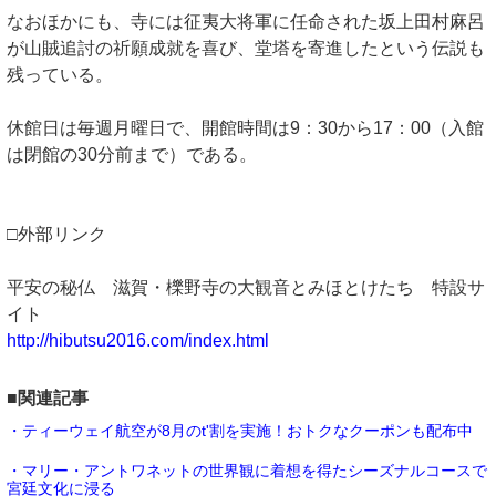
なおほかにも、寺には征夷大将軍に任命された坂上田村麻呂
が山賊追討の祈願成就を喜び、堂塔を寄進したという伝説も
残っている。
休館日は毎週月曜日で、開館時間は9：30から17：00（入館
は閉館の30分前まで）である。
□外部リンク
平安の秘仏 滋賀・櫟野寺の大観音とみほとけたち 特設サ
イト
http://hibutsu2016.com/index.html
■関連記事
・ティーウェイ航空が8月のt'割を実施！おトクなクーポンも配布中
・マリー・アントワネットの世界観に着想を得たシーズナルコースで
宮廷文化に浸る