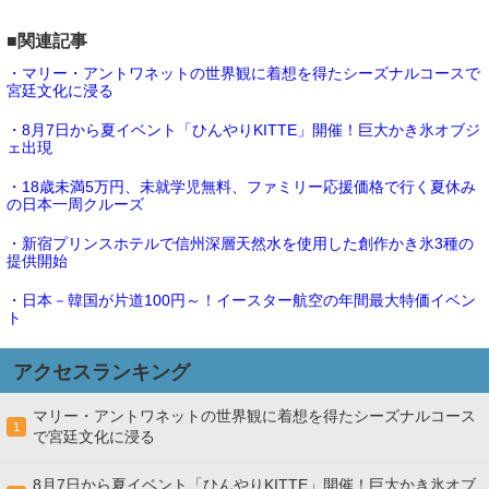
■関連記事
・マリー・アントワネットの世界観に着想を得たシーズナルコースで
宮廷文化に浸る
・8月7日から夏イベント「ひんやりKITTE」開催！巨大かき氷オブジ
ェ出現
・18歳未満5万円、未就学児無料、ファミリー応援価格で行く夏休み
の日本一周クルーズ
・新宿プリンスホテルで信州深層天然水を使用した創作かき氷3種の
提供開始
・日本－韓国が片道100円～！イースター航空の年間最大特価イベン
ト
アクセスランキング
マリー・アントワネットの世界観に着想を得たシーズナルコース
1
で宮廷文化に浸る
8月7日から夏イベント「ひんやりKITTE」開催！巨大かき氷オブ