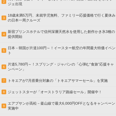
2
ジェ出現
18歳未満5万円、未就学児無料、ファミリー応援価格で行く夏休み
3
の日本一周クルーズ
新宿プリンスホテルで信州深層天然水を使用した創作かき氷3種の
4
提供開始
日本－韓国が片道100円～！イースター航空の年間最大特価イベン
5
ト
片道5,780円～！スプリング・ジャパンの「心弾む“食旅”応援キャ
6
ンペーン」
トキエアが7月搭乗分対象の「トキエアサマーセール」を実施
7
ジェットスターが「オーストラリア路線セール」開催中！
8
エアプサンが高松－釜山線で最大6,000円OFFとなるキャンペーン
9
実施中