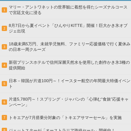
マリー・アントワネットの世界観に着想を得たシーズナルコース
1
で宮廷文化に浸る
8月7日から夏イベント「ひんやりKITTE」開催！巨大かき氷オブ
2
ジェ出現
18歳未満5万円、未就学児無料、ファミリー応援価格で行く夏休み
3
の日本一周クルーズ
新宿プリンスホテルで信州深層天然水を使用した創作かき氷3種の
4
提供開始
日本－韓国が片道100円～！イースター航空の年間最大特価イベン
5
ト
片道5,780円～！スプリング・ジャパンの「心弾む“食旅”応援キャ
6
ンペーン」
トキエアが7月搭乗分対象の「トキエアサマーセール」を実施
7
ジェットスターが「オーストラリア路線セール」開催中！
8