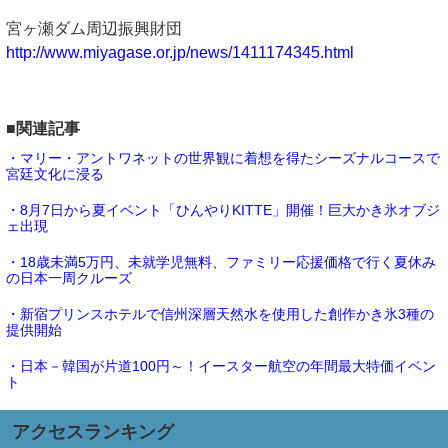
宮ヶ瀬ダム周辺振興財団
http://www.miyagase.or.jp/news/1411174345.html
■関連記事
・マリー・アントワネットの世界観に着想を得たシーズナルコースで
宮廷文化に浸る
・8月7日から夏イベント「ひんやりKITTE」開催！巨大かき氷オブジ
ェ出現
・18歳未満5万円、未就学児無料、ファミリー応援価格で行く夏休み
の日本一周クルーズ
・新宿プリンスホテルで信州深層天然水を使用した創作かき氷3種の
提供開始
・日本－韓国が片道100円～！イースター航空の年間最大特価イベン
ト
アクセスランキング