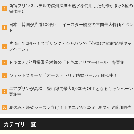
新宿プリンスホテルで信州深層天然水を使用した創作かき氷3種の
4
提供開始
日本－韓国が片道100円～！イースター航空の年間最大特価イベン
5
ト
片道5,780円～！スプリング・ジャパンの「心弾む“食旅”応援キャ
6
ンペーン」
トキエアが7月搭乗分対象の「トキエアサマーセール」を実施
7
ジェットスターが「オーストラリア路線セール」開催中！
8
エアプサンが高松－釜山線で最大6,000円OFFとなるキャンペーン
9
実施中
夏休み・帰省シーズン向け！トキエアが2026年夏ダイヤ追加販売
10
カテゴリ一覧