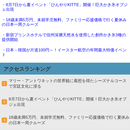
・8月7日から夏イベント「ひんやりKITTE」開催！巨大かき氷オブジ
ェ出現
・18歳未満5万円、未就学児無料、ファミリー応援価格で行く夏休み
の日本一周クルーズ
・新宿プリンスホテルで信州深層天然水を使用した創作かき氷3種の
提供開始
・日本－韓国が片道100円～！イースター航空の年間最大特価イベン
ト
アクセスランキング
マリー・アントワネットの世界観に着想を得たシーズナルコース
1
で宮廷文化に浸る
8月7日から夏イベント「ひんやりKITTE」開催！巨大かき氷オブ
2
ジェ出現
18歳未満5万円、未就学児無料、ファミリー応援価格で行く夏休み
3
の日本一周クルーズ