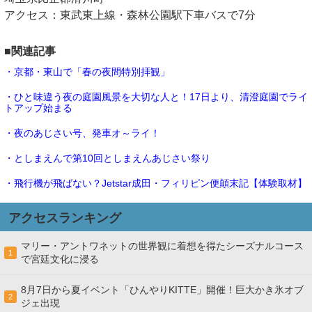
アクセス：東武東上線・森林公園駅下車バスで7分
■関連記事
・京都・東山で「春の夜間特別拝観」
・ひと味違う夜の庭園風景を大切な人と！17日より、清澄庭園でライ
トアップ始まる
・夜のあじさい号、発車オ～ライ！
・としまえんで第10回としまえんあじさい祭り
・飛行機が飛ばない？Jetstar成田・フィリピン便顛末記【体験取材】
アクセスランキング
マリー・アントワネットの世界観に着想を得たシーズナルコース
1
で宮廷文化に浸る
8月7日から夏イベント「ひんやりKITTE」開催！巨大かき氷オブ
2
ジェ出現