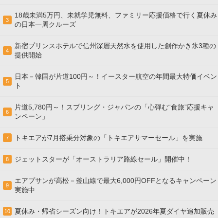
18歳未満5万円、未就学児無料、ファミリー応援価格で行く夏休み
3
の日本一周クルーズ
新宿プリンスホテルで信州深層天然水を使用した創作かき氷3種の
4
提供開始
日本－韓国が片道100円～！イースター航空の年間最大特価イベン
5
ト
片道5,780円～！スプリング・ジャパンの「心弾む“食旅”応援キャ
6
ンペーン」
トキエアが7月搭乗分対象の「トキエアサマーセール」を実施
7
ジェットスターが「オーストラリア路線セール」開催中！
8
エアプサンが高松－釜山線で最大6,000円OFFとなるキャンペーン
9
実施中
夏休み・帰省シーズン向け！トキエアが2026年夏ダイヤ追加販売
10