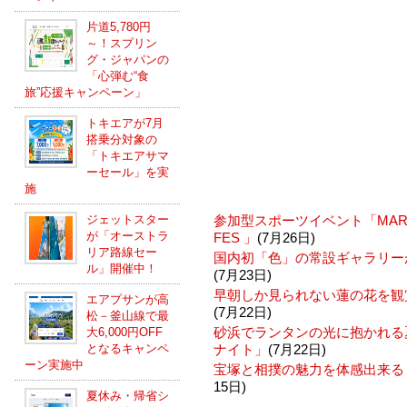
片道5,780円
～！スプリン
グ・ジャパンの
「心弾む“食
旅”応援キャンペーン」
トキエアが7月
搭乗分対象の
「トキエアサマ
ーセール」を実
施
ジェットスター
参加型スポーツイベント「MARUNO
が「オーストラ
FES 」
(7月26日)
リア路線セー
国内初「色」の常設ギャラリー
ル」開催中！
(7月23日)
早朝しか見られない蓮の花を観
エアプサンが高
(7月22日)
松－釜山線で最
砂浜でランタンの光に抱かれる
大6,000円OFF
となるキャンペ
ナイト」
(7月22日)
ーン実施中
宝塚と相撲の魅力を体感出来る「
15日)
夏休み・帰省シ