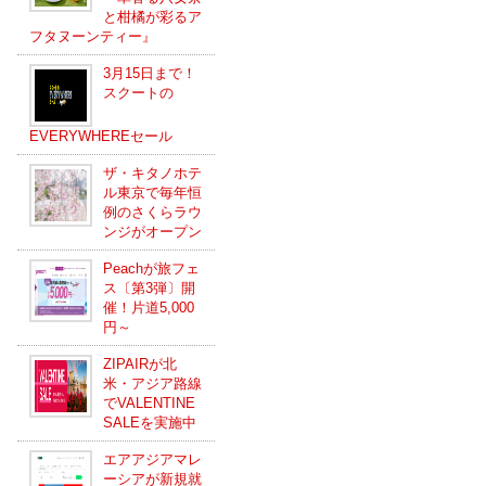
と柑橘が彩るア
フタヌーンティー』
3月15日まで！
スクートの
EVERYWHEREセール
ザ・キタノホテ
ル東京で毎年恒
例のさくらラウ
ンジがオープン
Peachが旅フェ
ス〔第3弾〕開
催！片道5,000
円～
ZIPAIRが北
米・アジア路線
でVALENTINE
SALEを実施中
エアアジアマレ
ーシアが新規就