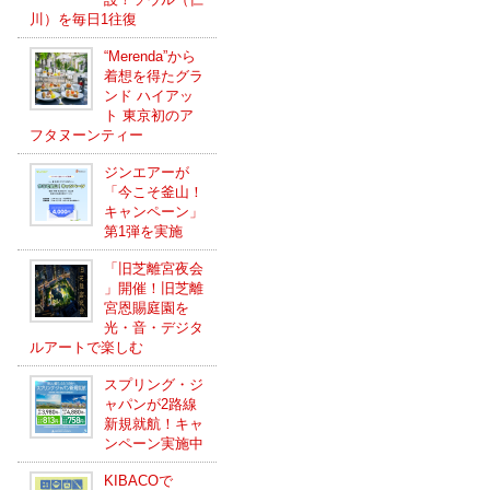
川）を毎日1往復
“Merenda”から
着想を得たグラ
ンド ハイアッ
ト 東京初のア
フタヌーンティー
ジンエアーが
「今こそ釜山！
キャンペーン」
第1弾を実施
「旧芝離宮夜会
」開催！旧芝離
宮恩賜庭園を
光・音・デジタ
ルアートで楽しむ
スプリング・ジ
ャパンが2路線
新規就航！キャ
ンペーン実施中
KIBACOで