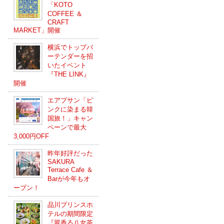
「KOTO
COFFEE ＆
CRAFT
MARKET」開催
横浜でトップバ
ーテンダーを招
いたイベント
『THE LINK』
開催
エアプサン「ピ
ンクに染まる韓
国旅！」キャン
ペーンで最大
3,000円OFF
昨年好評だった
SAKURA
Terrace Cafe ＆
Barが今年もオ
ープン！
品川プリンスホ
テルの期間限定
『翠香る八女茶