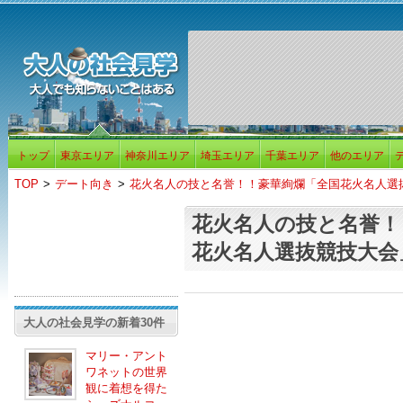
トップ
東京エリア
神奈川エリア
埼玉エリア
千葉エリア
他のエリア
TOP
>
デート向き
>
花火名人の技と名誉！！豪華絢爛「全国花火名人選
花火名人の技と名誉！
花火名人選抜競技大会
大人の社会見学の新着30件
マリー・アント
ワネットの世界
観に着想を得た