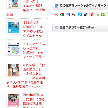
ーズン向け！ト
キエアが2026
年夏ダイヤ追加
販売
全路線片道
6,600円！トキ
エアの6月限定
タイムセール
トキエアが「ふ
らっと空旅、
6,000円」キャ
ンペーン実施中
渋谷で学ぶ「お
酒の歴史」と
「多様な飲み
方」。跡見学園
女子大×スマドリの産学連
携、体験型展示イベント
Peachが7年ぶ
りに成田に国際
線新規路線開
設！ソウル（仁