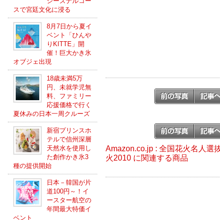
シーズナルコー
スで宮廷文化に浸る
8月7日から夏イ
ベント「ひんや
りKITTE」開
催！巨大かき氷
オブジェ出現
18歳未満5万
円、未就学児無
料、ファミリー
応援価格で行く
夏休みの日本一周クルーズ
新宿プリンスホ
テルで信州深層
Amazon.co.jp : 全国花火
天然水を使用し
た創作かき氷3
火2010 に関連する商品
種の提供開始
日本－韓国が片
道100円～！イ
ースター航空の
年間最大特価イ
ベント