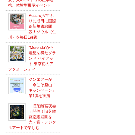
携、体験型展示イベント
Peachが7年ぶ
りに成田に国際
線新規路線開
設！ソウル（仁
川）を毎日1往復
“Merenda”から
着想を得たグラ
ンド ハイアッ
ト 東京初のア
フタヌーンティー
ジンエアーが
「今こそ釜山！
キャンペーン」
第1弾を実施
「旧芝離宮夜会
」開催！旧芝離
宮恩賜庭園を
光・音・デジタ
ルアートで楽しむ