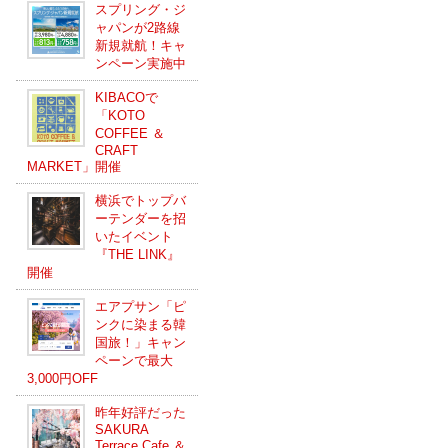
スプリング・ジ
ャパンが2路線
新規就航！キャ
ンペーン実施中
KIBACOで
「KOTO
COFFEE ＆
CRAFT
MARKET」開催
横浜でトップバ
ーテンダーを招
いたイベント
『THE LINK』
開催
エアプサン「ピ
ンクに染まる韓
国旅！」キャン
ペーンで最大
3,000円OFF
昨年好評だった
SAKURA
Terrace Cafe ＆