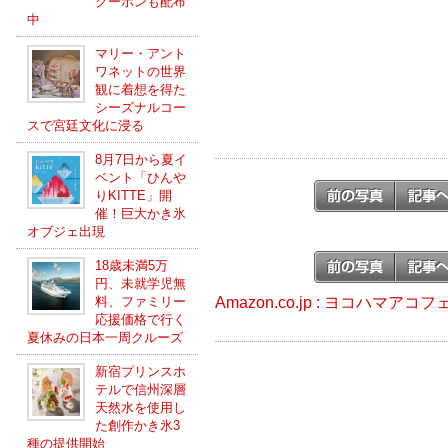
クーポンも配布
中
マリー・アント
ワネットの世界
観に着想を得た
シーズナルコー
スで宮廷文化に浸る
8月7日から夏イ
ベント「ひんや
りKITTE」開
催！巨大かき氷
オブジェ出現
18歳未満5万
円、未就学児無
Amazon.co.jp : ヨコハマア
料、ファミリー
応援価格で行く
夏休みの日本一周クルーズ
新宿プリンスホ
テルで信州深層
天然水を使用し
た創作かき氷3
種の提供開始