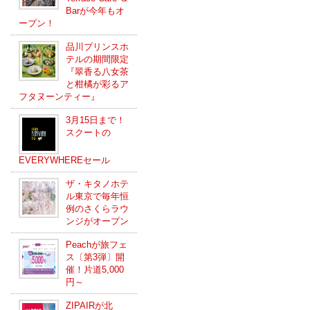
Barが今年もオ
ープン！
品川プリンスホ
テルの期間限定
『翠香る八女茶
と柑橘が彩るア
フタヌーンティー』
3月15日まで！
スクートの
EVERYWHEREセール
ザ・キタノホテ
ル東京で毎年恒
例のさくらラウ
ンジがオープン
Peachが旅フェ
ス〔第3弾〕開
催！片道5,000
円～
ZIPAIRが北