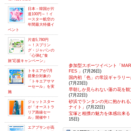
日本－韓国が片
道100円～！イ
ースター航空の
年間最大特価イ
ベント
片道5,780円
～！スプリン
グ・ジャパンの
「心弾む“食
旅”応援キャンペーン」
参加型スポーツイベント「MARUNO
トキエアが7月
FES 」
(7月26日)
搭乗分対象の
国内初「色」の常設ギャラリー
「トキエアサマ
(7月23日)
ーセール」を実
早朝しか見られない蓮の花を観
施
(7月22日)
砂浜でランタンの光に抱かれる
ジェットスター
ナイト」
(7月22日)
が「オーストラ
リア路線セー
宝塚と相撲の魅力を体感出来る「
ル」開催中！
15日)
エアプサンが高