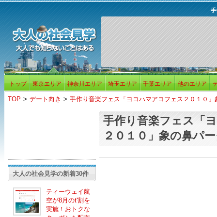
手
トップ
東京エリア
神奈川エリア
埼玉エリア
千葉エリア
他のエリア
TOP
>
デート向き
>
手作り音楽フェス「ヨコハマアコフェス２０１０」
手作り音楽フェス「
２０１０」象の鼻パー
大人の社会見学の新着30件
ティーウェイ航
空が8月のt'割を
実施！おトクな