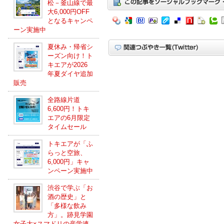
松－釜山線で最
大6,000円OFF
となるキャンペ
ーン実施中
夏休み・帰省シ
ーズン向け！ト
キエアが2026
年夏ダイヤ追加
販売
全路線片道
6,600円！トキ
エアの6月限定
タイムセール
トキエアが「ふ
らっと空旅、
6,000円」キャ
ンペーン実施中
渋谷で学ぶ「お
酒の歴史」と
「多様な飲み
方」。跡見学園
女子大×スマドリの産学連