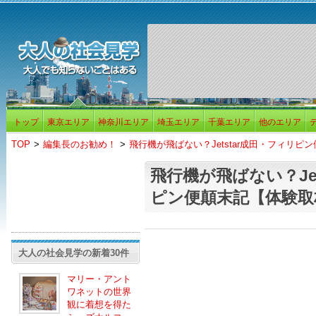
トップ
東京エリア
神奈川エリア
埼玉エリア
千葉エリア
他のエリア
TOP
>
編集長のお勧め！
>
飛行機が飛ばない？Jetstar成田・フィリピ
飛行機が飛ばない？Jet
ピン便顛末記【体験取
大人の社会見学の新着30件
マリー・アント
ワネットの世界
観に着想を得た