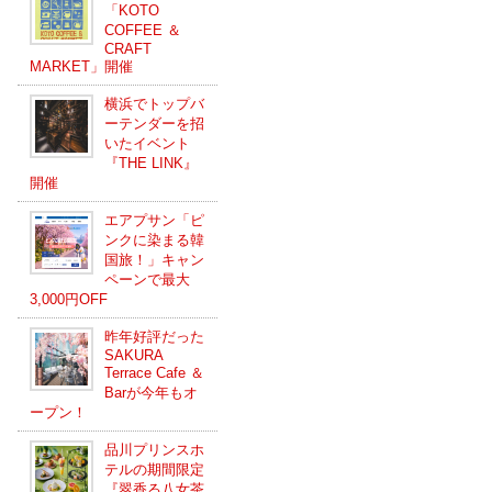
「KOTO
COFFEE ＆
CRAFT
MARKET」開催
横浜でトップバ
ーテンダーを招
いたイベント
『THE LINK』
開催
エアプサン「ピ
ンクに染まる韓
国旅！」キャン
ペーンで最大
3,000円OFF
昨年好評だった
SAKURA
Terrace Cafe ＆
Barが今年もオ
ープン！
品川プリンスホ
テルの期間限定
『翠香る八女茶