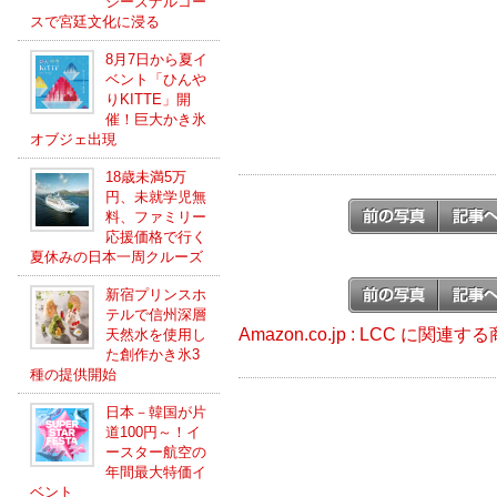
シーズナルコー
スで宮廷文化に浸る
8月7日から夏イ
ベント「ひんや
りKITTE」開
催！巨大かき氷
オブジェ出現
18歳未満5万
円、未就学児無
料、ファミリー
応援価格で行く
夏休みの日本一周クルーズ
新宿プリンスホ
テルで信州深層
Amazon.co.jp : LCC に関連す
天然水を使用し
た創作かき氷3
種の提供開始
日本－韓国が片
道100円～！イ
ースター航空の
年間最大特価イ
ベント