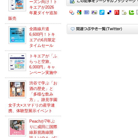
ーズン向け！ト
キエアが2026
年夏ダイヤ追加
販売
全路線片道
6,600円！トキ
エアの6月限定
タイムセール
トキエアが「ふ
らっと空旅、
6,000円」キャ
ンペーン実施中
渋谷で学ぶ「お
酒の歴史」と
「多様な飲み
方」。跡見学園
女子大×スマドリの産学連
携、体験型展示イベント
Peachが7年ぶ
りに成田に国際
線新規路線開
設！ソウル（仁