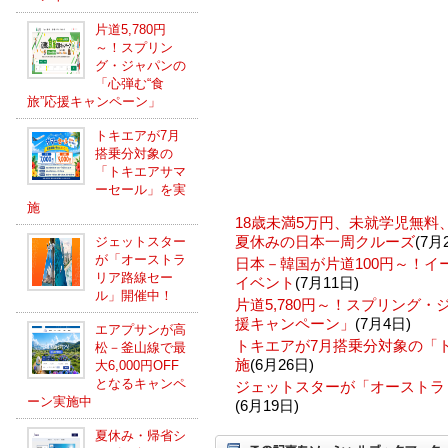
片道5,780円
～！スプリン
グ・ジャパンの
「心弾む“食
旅”応援キャンペーン」
トキエアが7月
搭乗分対象の
「トキエアサマ
ーセール」を実
施
18歳未満5万円、未就学児無
夏休みの日本一周クルーズ
(7月
ジェットスター
が「オーストラ
日本－韓国が片道100円～！
リア路線セー
イベント
(7月11日)
ル」開催中！
片道5,780円～！スプリング・
援キャンペーン」
(7月4日)
エアプサンが高
トキエアが7月搭乗分対象の「
松－釜山線で最
施
(6月26日)
大6,000円OFF
となるキャンペ
ジェットスターが「オーストラ
ーン実施中
(6月19日)
夏休み・帰省シ