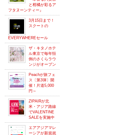
と柑橘が彩るア
フタヌーンティー』
3月15日まで！
スクートの
EVERYWHEREセール
ザ・キタノホテ
ル東京で毎年恒
例のさくらラウ
ンジがオープン
Peachが旅フェ
ス〔第3弾〕開
催！片道5,000
円～
ZIPAIRが北
米・アジア路線
でVALENTINE
SALEを実施中
エアアジアマレ
ーシアが新規就