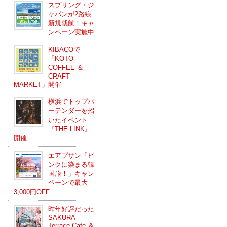
スプリング・ジ
ャパンが2路線
新規就航！キャ
ンペーン実施中
KIBACOで
「KOTO
COFFEE ＆
CRAFT
MARKET」開催
横浜でトップバ
ーテンダーを招
いたイベント
『THE LINK』
開催
エアプサン「ピ
ンクに染まる韓
国旅！」キャン
ペーンで最大
3,000円OFF
昨年好評だった
SAKURA
Terrace Cafe ＆