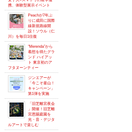
携、体験型展示イベント
Peachが7年ぶ
りに成田に国際
線新規路線開
設！ソウル（仁
川）を毎日1往復
“Merenda”から
着想を得たグラ
ンド ハイアッ
ト 東京初のア
フタヌーンティー
ジンエアーが
「今こそ釜山！
キャンペーン」
第1弾を実施
「旧芝離宮夜会
」開催！旧芝離
宮恩賜庭園を
光・音・デジタ
ルアートで楽しむ