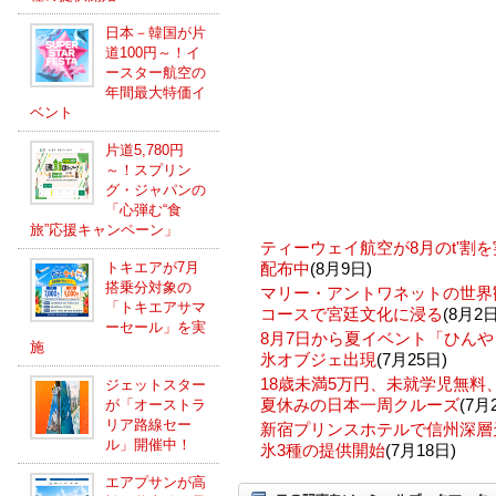
日本－韓国が片
道100円～！イ
ースター航空の
年間最大特価イ
ベント
片道5,780円
～！スプリン
グ・ジャパンの
「心弾む“食
旅”応援キャンペーン」
ティーウェイ航空が8月のt'割
トキエアが7月
配布中
(8月9日)
搭乗分対象の
マリー・アントワネットの世界
「トキエアサマ
コースで宮廷文化に浸る
(8月2日
ーセール」を実
8月7日から夏イベント「ひんや
施
氷オブジェ出現
(7月25日)
18歳未満5万円、未就学児無
ジェットスター
夏休みの日本一周クルーズ
(7月
が「オーストラ
リア路線セー
新宿プリンスホテルで信州深層
ル」開催中！
氷3種の提供開始
(7月18日)
エアプサンが高