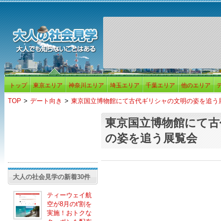
トップ
東京エリア
神奈川エリア
埼玉エリア
千葉エリア
他のエリア
TOP
>
デート向き
>
東京国立博物館にて古代ギリシャの文明の姿を追う
東京国立博物館にて古
の姿を追う展覧会
大人の社会見学の新着30件
ティーウェイ航
空が8月のt'割を
実施！おトクな