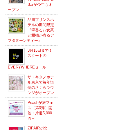
Barが今年もオ
ープン！
品川プリンスホ
テルの期間限定
『翠香る八女茶
と柑橘が彩るア
フタヌーンティー』
3月15日まで！
スクートの
EVERYWHEREセール
ザ・キタノホテ
ル東京で毎年恒
例のさくらラウ
ンジがオープン
Peachが旅フェ
ス〔第3弾〕開
催！片道5,000
円～
ZIPAIRが北