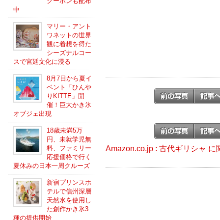
クーポンも配布
中
マリー・アント
ワネットの世界
観に着想を得た
シーズナルコー
スで宮廷文化に浸る
8月7日から夏イ
ベント「ひんや
りKITTE」開
催！巨大かき氷
オブジェ出現
18歳未満5万
円、未就学児無
Amazon.co.jp : 古代ギリシャ
料、ファミリー
応援価格で行く
夏休みの日本一周クルーズ
新宿プリンスホ
テルで信州深層
天然水を使用し
た創作かき氷3
種の提供開始