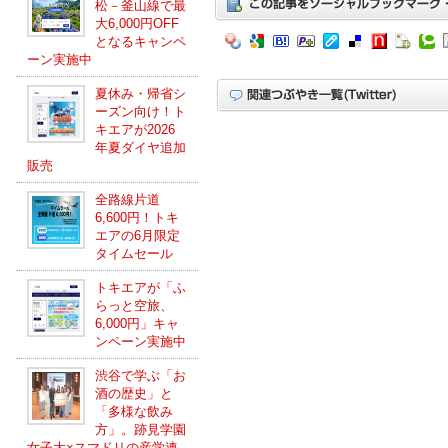
松－釜山線で最
大6,000円OFF
となるキャンペ
ーン実施中
夏休み・帰省シ
ーズン向け！ト
キエアが2026
年夏ダイヤ追加
販売
全路線片道
6,600円！トキ
エアの6月限定
タイムセール
トキエアが「ふ
らっと空旅、
6,000円」キャ
ンペーン実施中
渋谷で学ぶ「お
酒の歴史」と
「多様な飲み
方」。跡見学園
女子大×スマドリの産学連