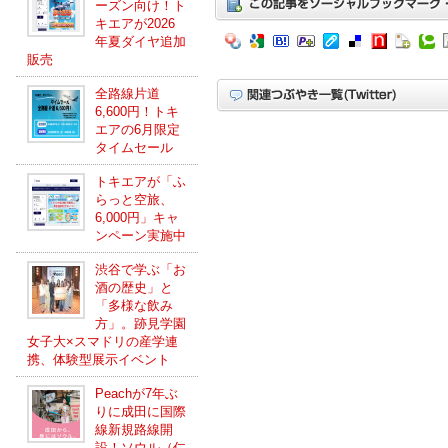
ーズン向け！ト
キエアが2026
年夏ダイヤ追加
販売
全路線片道
6,600円！トキ
エアの6月限定
タイムセール
トキエアが「ふ
らっと空旅、
6,000円」キャ
ンペーン実施中
渋谷で学ぶ「お
酒の歴史」と
「多様な飲み
方」。跡見学園
女子大×スマドリの産学連
携、体験型展示イベント
Peachが7年ぶ
りに成田に国際
線新規路線開
設！ソウル（仁