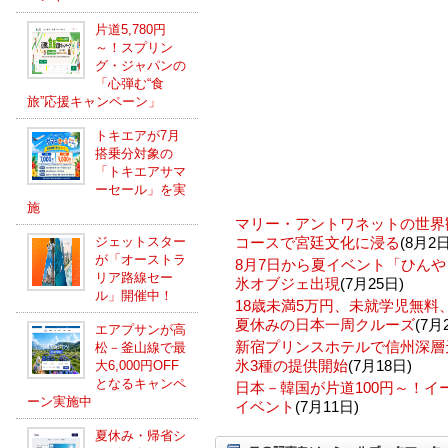
片道5,780円
～！スプリン
グ・ジャパンの
「心弾む“食
旅”応援キャンペーン」
トキエアが7月
搭乗分対象の
「トキエアサマ
ーセール」を実
施
マリー・アントワネットの世界
ジェットスター
コースで宮廷文化に浸る
(8月2日
が「オーストラ
8月7日から夏イベント「ひんや
リア路線セー
氷オブジェ出現
(7月25日)
ル」開催中！
18歳未満5万円、未就学児無
夏休みの日本一周クルーズ
(7月
エアプサンが高
新宿プリンスホテルで信州深層
松－釜山線で最
氷3種の提供開始
(7月18日)
大6,000円OFF
となるキャンペ
日本－韓国が片道100円～！
ーン実施中
イベント
(7月11日)
夏休み・帰省シ