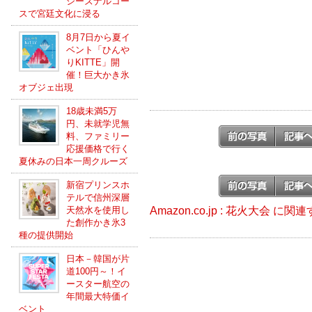
シーズナルコー
スで宮廷文化に浸る
8月7日から夏イ
ベント「ひんや
りKITTE」開
催！巨大かき氷
オブジェ出現
18歳未満5万
円、未就学児無
料、ファミリー
応援価格で行く
夏休みの日本一周クルーズ
新宿プリンスホ
テルで信州深層
Amazon.co.jp : 花火大会 に
天然水を使用し
た創作かき氷3
種の提供開始
日本－韓国が片
道100円～！イ
ースター航空の
年間最大特価イ
ベント