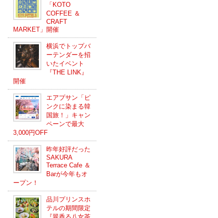
「KOTO
COFFEE ＆
CRAFT
MARKET」開催
横浜でトップバ
ーテンダーを招
いたイベント
『THE LINK』
開催
エアプサン「ピ
ンクに染まる韓
国旅！」キャン
ペーンで最大
3,000円OFF
昨年好評だった
SAKURA
Terrace Cafe ＆
Barが今年もオ
ープン！
品川プリンスホ
テルの期間限定
『翠香る八女茶