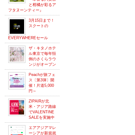
と柑橘が彩るア
フタヌーンティー』
3月15日まで！
スクートの
EVERYWHEREセール
ザ・キタノホテ
ル東京で毎年恒
例のさくらラウ
ンジがオープン
Peachが旅フェ
ス〔第3弾〕開
催！片道5,000
円～
ZIPAIRが北
米・アジア路線
でVALENTINE
SALEを実施中
エアアジアマレ
ーシアが新規就