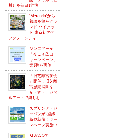
川）を毎日1往復
“Merenda”から
着想を得たグラ
ンド ハイアッ
ト 東京初のア
フタヌーンティー
ジンエアーが
「今こそ釜山！
キャンペーン」
第1弾を実施
「旧芝離宮夜会
」開催！旧芝離
宮恩賜庭園を
光・音・デジタ
ルアートで楽しむ
スプリング・ジ
ャパンが2路線
新規就航！キャ
ンペーン実施中
KIBACOで