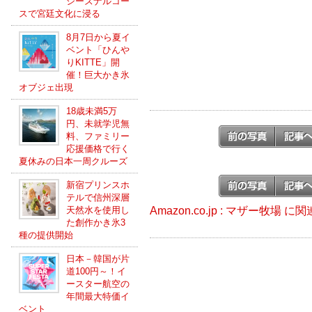
シーズナルコー
スで宮廷文化に浸る
8月7日から夏イ
ベント「ひんや
りKITTE」開
催！巨大かき氷
オブジェ出現
18歳未満5万
円、未就学児無
料、ファミリー
応援価格で行く
夏休みの日本一周クルーズ
新宿プリンスホ
テルで信州深層
Amazon.co.jp : マザー牧場 
天然水を使用し
た創作かき氷3
種の提供開始
日本－韓国が片
道100円～！イ
ースター航空の
年間最大特価イ
ベント