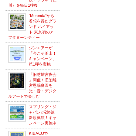
川）を毎日1往復
“Merenda”から
着想を得たグラ
ンド ハイアッ
ト 東京初のア
フタヌーンティー
ジンエアーが
「今こそ釜山！
キャンペーン」
第1弾を実施
「旧芝離宮夜会
」開催！旧芝離
宮恩賜庭園を
光・音・デジタ
ルアートで楽しむ
スプリング・ジ
ャパンが2路線
新規就航！キャ
ンペーン実施中
KIBACOで