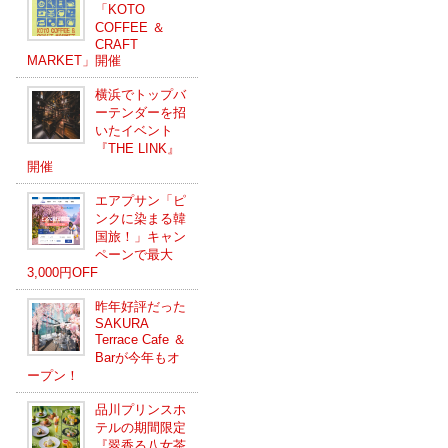
「KOTO
COFFEE ＆
CRAFT
MARKET」開催
横浜でトップバ
ーテンダーを招
いたイベント
『THE LINK』
開催
エアプサン「ピ
ンクに染まる韓
国旅！」キャン
ペーンで最大
3,000円OFF
昨年好評だった
SAKURA
Terrace Cafe ＆
Barが今年もオ
ープン！
品川プリンスホ
テルの期間限定
『翠香る八女茶