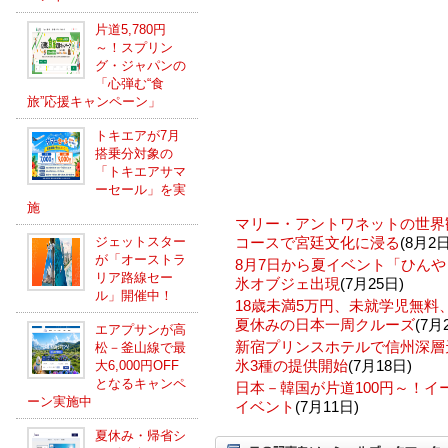
片道5,780円
～！スプリン
グ・ジャパンの
「心弾む“食
旅”応援キャンペーン」
トキエアが7月
搭乗分対象の
「トキエアサマ
ーセール」を実
施
マリー・アントワネットの世界
ジェットスター
コースで宮廷文化に浸る
(8月2日
が「オーストラ
8月7日から夏イベント「ひんや
リア路線セー
氷オブジェ出現
(7月25日)
ル」開催中！
18歳未満5万円、未就学児無
夏休みの日本一周クルーズ
(7月
エアプサンが高
新宿プリンスホテルで信州深層
松－釜山線で最
氷3種の提供開始
(7月18日)
大6,000円OFF
となるキャンペ
日本－韓国が片道100円～！
ーン実施中
イベント
(7月11日)
夏休み・帰省シ