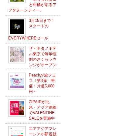
と柑橘が彩るア
フタヌーンティー』
3月15日まで！
スクートの
EVERYWHEREセール
ザ・キタノホテ
ル東京で毎年恒
例のさくらラウ
ンジがオープン
Peachが旅フェ
ス〔第3弾〕開
催！片道5,000
円～
ZIPAIRが北
米・アジア路線
でVALENTINE
SALEを実施中
エアアジアマレ
ーシアが新規就