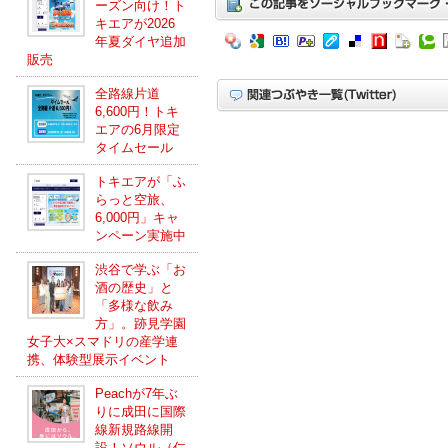
ーズン向け！ト
キエアが2026
年夏ダイヤ追加
販売
全路線片道
6,600円！トキ
エアの6月限定
タイムセール
トキエアが「ふ
らっと空旅、
6,000円」キャ
ンペーン実施中
渋谷で学ぶ「お
酒の歴史」と
「多様な飲み
方」。跡見学園
女子大×スマドリの産学連
携、体験型展示イベント
Peachが7年ぶ
りに成田に国際
線新規路線開
設！ソウル（仁