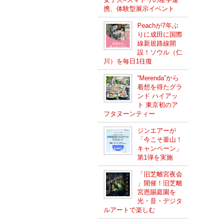
携、体験型展示イベント
Peachが7年ぶ
りに成田に国際
線新規路線開
設！ソウル（仁
川）を毎日1往復
“Merenda”から
着想を得たグラ
ンド ハイアッ
ト 東京初のア
フタヌーンティー
ジンエアーが
「今こそ釜山！
キャンペーン」
第1弾を実施
「旧芝離宮夜会
」開催！旧芝離
宮恩賜庭園を
光・音・デジタ
ルアートで楽しむ