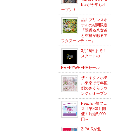
Barが今年もオ
ープン！
品川プリンスホ
テルの期間限定
『翠香る八女茶
と柑橘が彩るア
フタヌーンティー』
3月15日まで！
スクートの
EVERYWHEREセール
ザ・キタノホテ
ル東京で毎年恒
例のさくらラウ
ンジがオープン
Peachが旅フェ
ス〔第3弾〕開
催！片道5,000
円～
ZIPAIRが北