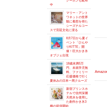
クーポンも配布
中
マリー・アント
ワネットの世界
観に着想を得た
シーズナルコー
スで宮廷文化に浸る
8月7日から夏イ
ベント「ひんや
りKITTE」開
催！巨大かき氷
オブジェ出現
18歳未満5万
円、未就学児無
Amazo
料、ファミリー
応援価格で行く
夏休みの日本一周クルーズ
新宿プリンスホ
テルで信州深層
天然水を使用し
た創作かき氷3
種の提供開始