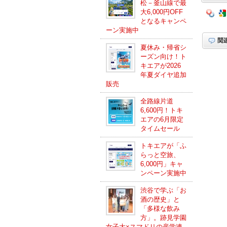
松－釜山線で最
大6,000円OFF
となるキャンペ
ーン実施中
夏休み・帰省シ
ーズン向け！ト
キエアが2026
年夏ダイヤ追加
販売
全路線片道
6,600円！トキ
エアの6月限定
タイムセール
トキエアが「ふ
らっと空旅、
6,000円」キャ
ンペーン実施中
渋谷で学ぶ「お
酒の歴史」と
「多様な飲み
方」。跡見学園
女子大×スマドリの産学連