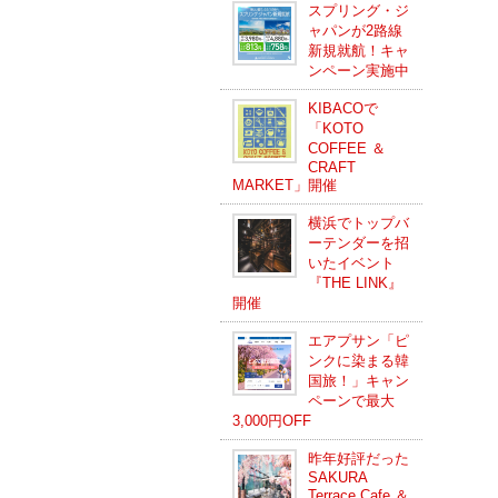
スプリング・ジ
ャパンが2路線
新規就航！キャ
ンペーン実施中
KIBACOで
「KOTO
COFFEE ＆
CRAFT
MARKET」開催
横浜でトップバ
ーテンダーを招
いたイベント
『THE LINK』
開催
エアプサン「ピ
ンクに染まる韓
国旅！」キャン
ペーンで最大
3,000円OFF
昨年好評だった
SAKURA
Terrace Cafe ＆