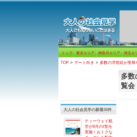
トップ
東京エリア
神奈川エリア
埼玉エ
TOP
>
デート向き
>
多数の浮世絵が里帰
多数
覧会
大人の社会見学の新着30件
ティーウェイ航
空が8月のt'割を
実施！おトクな