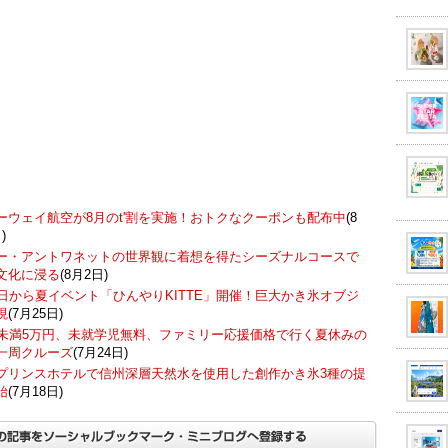
ーウェイ航空が8月のt'割を実施！おトクなクーポンも配布中
(8
)
ー・アントワネットの世界観に着想を得たシーズナルコースで
文化に浸る
(8月2日)
7日から夏イベント「ひんやりKITTE」開催！巨大かき氷オブジ
現
(7月25日)
歳未満5万円、未就学児無料、ファミリー応援価格で行く夏休みの
一周クルーズ
(7月24日)
プリンスホテルで信州深層天然水を使用した創作かき氷3種の提
始
(7月18日)