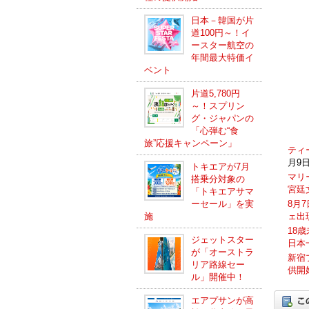
日本－韓国が片
道100円～！イ
ースター航空の
年間最大特価イ
ベント
片道5,780円
～！スプリン
グ・ジャパンの
「心弾む“食
旅”応援キャンペーン」
ティ
月9日
トキエアが7月
マリ
搭乗分対象の
宮廷
「トキエアサマ
ーセール」を実
8月
施
ェ出
18
ジェットスター
日本
が「オーストラ
新宿
リア路線セー
供開
ル」開催中！
エアプサンが高