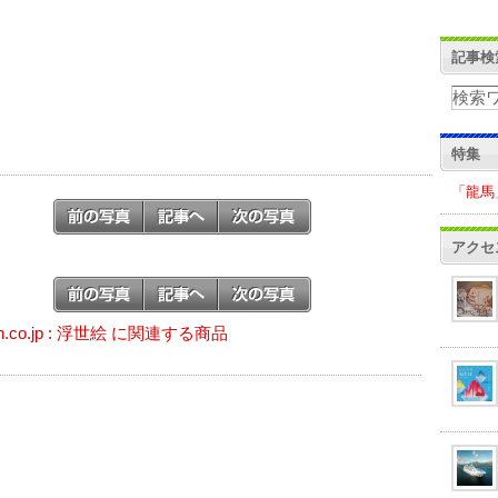
記事検
特集
「龍馬
アクセ
n.co.jp : 浮世絵 に関連する商品