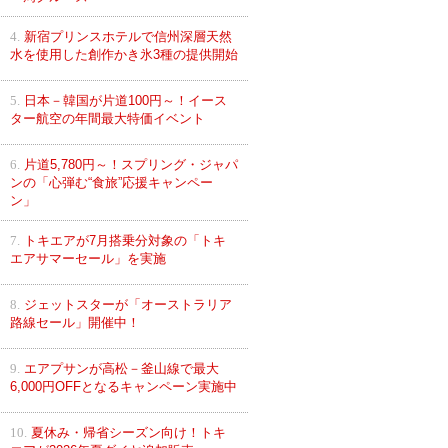
4.
新宿プリンスホテルで信州深層天然
水を使用した創作かき氷3種の提供開始
5.
日本－韓国が片道100円～！イース
ター航空の年間最大特価イベント
6.
片道5,780円～！スプリング・ジャパ
ンの「心弾む“食旅”応援キャンペー
ン」
7.
トキエアが7月搭乗分対象の「トキ
エアサマーセール」を実施
8.
ジェットスターが「オーストラリア
路線セール」開催中！
9.
エアプサンが高松－釜山線で最大
6,000円OFFとなるキャンペーン実施中
10.
夏休み・帰省シーズン向け！トキ