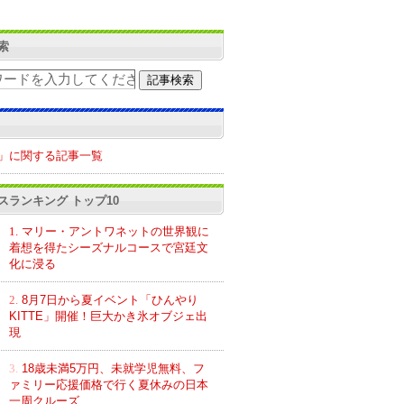
索
」に関する記事一覧
スランキング トップ10
1.
マリー・アントワネットの世界観に
着想を得たシーズナルコースで宮廷文
化に浸る
2.
8月7日から夏イベント「ひんやり
KITTE」開催！巨大かき氷オブジェ出
現
3.
18歳未満5万円、未就学児無料、フ
ァミリー応援価格で行く夏休みの日本
一周クルーズ