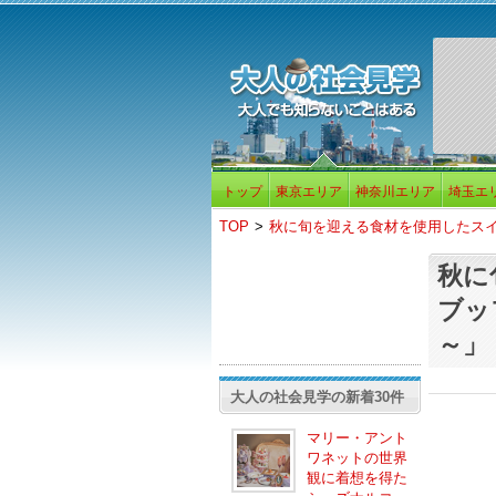
トップ
東京エリア
神奈川エリア
埼玉エ
TOP
>
秋に旬を迎える食材を使用したスイーツ
秋に
ブッフ
～」
大人の社会見学の新着30件
マリー・アント
ワネットの世界
観に着想を得た