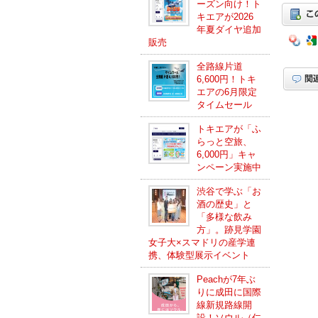
ーズン向け！ト
キエアが2026
年夏ダイヤ追加
販売
全路線片道
6,600円！トキ
エアの6月限定
タイムセール
トキエアが「ふ
らっと空旅、
6,000円」キャ
ンペーン実施中
渋谷で学ぶ「お
酒の歴史」と
「多様な飲み
方」。跡見学園
女子大×スマドリの産学連
携、体験型展示イベント
Peachが7年ぶ
りに成田に国際
線新規路線開
設！ソウル（仁