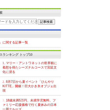
索
」に関する記事一覧
スランキング トップ10
1.
マリー・アントワネットの世界観に
着想を得たシーズナルコースで宮廷文
化に浸る
2.
8月7日から夏イベント「ひんやり
KITTE」開催！巨大かき氷オブジェ出
現
3.
18歳未満5万円、未就学児無料、フ
ァミリー応援価格で行く夏休みの日本
一周クルーズ