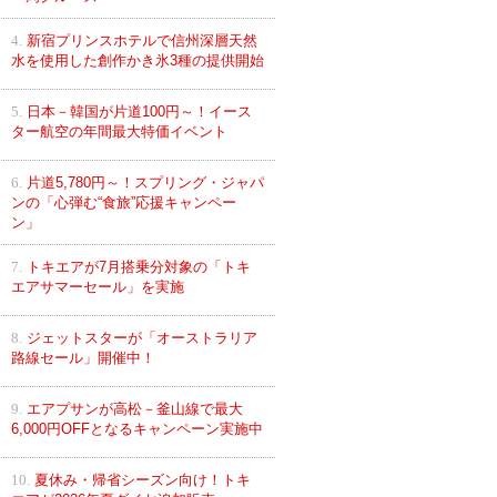
4.
新宿プリンスホテルで信州深層天然
水を使用した創作かき氷3種の提供開始
5.
日本－韓国が片道100円～！イース
ター航空の年間最大特価イベント
6.
片道5,780円～！スプリング・ジャパ
ンの「心弾む“食旅”応援キャンペー
ン」
7.
トキエアが7月搭乗分対象の「トキ
エアサマーセール」を実施
8.
ジェットスターが「オーストラリア
路線セール」開催中！
9.
エアプサンが高松－釜山線で最大
6,000円OFFとなるキャンペーン実施中
10.
夏休み・帰省シーズン向け！トキ