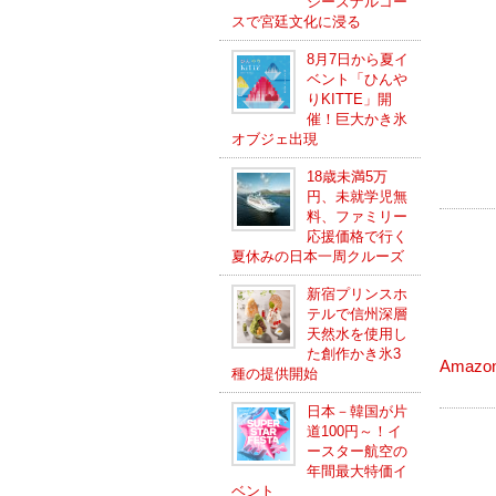
シーズナルコー
スで宮廷文化に浸る
8月7日から夏イ
ベント「ひんや
りKITTE」開
催！巨大かき氷
オブジェ出現
18歳未満5万
円、未就学児無
料、ファミリー
応援価格で行く
夏休みの日本一周クルーズ
新宿プリンスホ
テルで信州深層
天然水を使用し
た創作かき氷3
Amaz
種の提供開始
日本－韓国が片
道100円～！イ
ースター航空の
年間最大特価イ
ベント