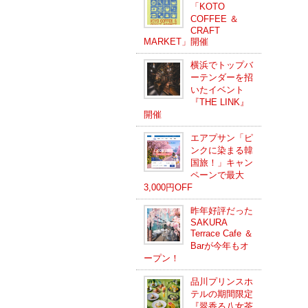
「KOTO
COFFEE ＆
CRAFT
MARKET」開催
横浜でトップバ
ーテンダーを招
いたイベント
『THE LINK』
開催
エアプサン「ピ
ンクに染まる韓
国旅！」キャン
ペーンで最大
3,000円OFF
昨年好評だった
SAKURA
Terrace Cafe ＆
Barが今年もオ
ープン！
品川プリンスホ
テルの期間限定
『翠香る八女茶