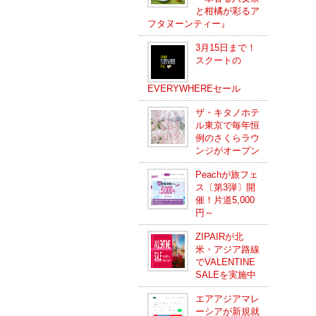
と柑橘が彩るア
フタヌーンティー』
3月15日まで！
スクートの
EVERYWHEREセール
ザ・キタノホテ
ル東京で毎年恒
例のさくらラウ
ンジがオープン
Peachが旅フェ
ス〔第3弾〕開
催！片道5,000
円～
ZIPAIRが北
米・アジア路線
でVALENTINE
SALEを実施中
エアアジアマレ
ーシアが新規就