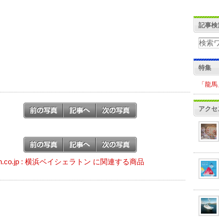
記事検
特集
「龍馬
アクセ
on.co.jp : 横浜ベイシェラトン に関連する商品