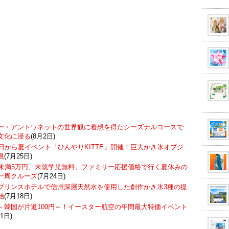
ー・アントワネットの世界観に着想を得たシーズナルコースで
文化に浸る
(8月2日)
7日から夏イベント「ひんやりKITTE」開催！巨大かき氷オブジ
現
(7月25日)
歳未満5万円、未就学児無料、ファミリー応援価格で行く夏休みの
一周クルーズ
(7月24日)
プリンスホテルで信州深層天然水を使用した創作かき氷3種の提
始
(7月18日)
－韓国が片道100円～！イースター航空の年間最大特価イベント
1日)