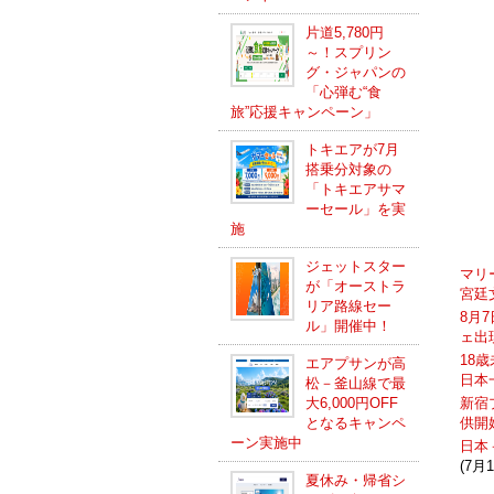
片道5,780円
～！スプリン
グ・ジャパンの
「心弾む“食
旅”応援キャンペーン」
トキエアが7月
搭乗分対象の
「トキエアサマ
ーセール」を実
施
ジェットスター
マリ
が「オーストラ
宮廷
リア路線セー
8月
ル」開催中！
ェ出
18
エアプサンが高
日本
松－釜山線で最
大6,000円OFF
新宿
となるキャンペ
供開
ーン実施中
日本
(7月1
夏休み・帰省シ