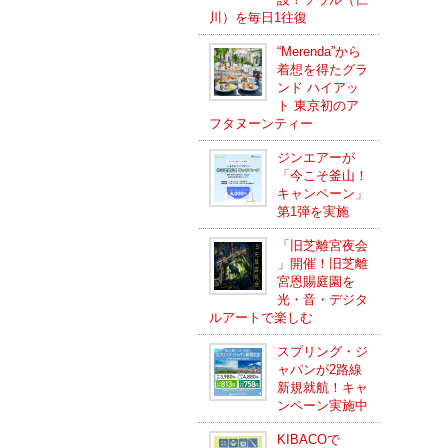
川）を毎日1往復
“Merenda”から
着想を得たグラ
ンド ハイアッ
ト 東京初のア
フタヌーンティー
ジンエアーが
「今こそ釜山！
キャンペーン」
第1弾を実施
「旧芝離宮夜会
」開催！旧芝離
宮恩賜庭園を
光・音・デジタ
ルアートで楽しむ
スプリング・ジ
ャパンが2路線
新規就航！キャ
ンペーン実施中
KIBACOで