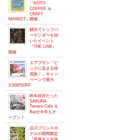
「KOTO
COFFEE ＆
CRAFT
MARKET」開催
横浜でトップバ
ーテンダーを招
いたイベント
『THE LINK』
開催
エアプサン「ピ
ンクに染まる韓
国旅！」キャン
ペーンで最大
3,000円OFF
昨年好評だった
SAKURA
Terrace Cafe ＆
Barが今年もオ
ープン！
品川プリンスホ
テルの期間限定
『翠香る八女茶