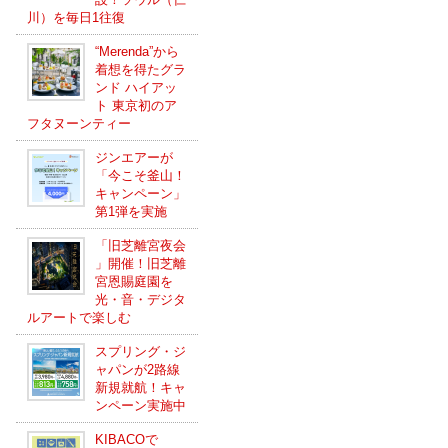
川）を毎日1往復
“Merenda”から
着想を得たグラ
ンド ハイアッ
ト 東京初のア
フタヌーンティー
ジンエアーが
「今こそ釜山！
キャンペーン」
第1弾を実施
「旧芝離宮夜会
」開催！旧芝離
宮恩賜庭園を
光・音・デジタ
ルアートで楽しむ
スプリング・ジ
ャパンが2路線
新規就航！キャ
ンペーン実施中
KIBACOで