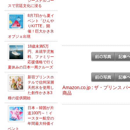
シーズナルコー
スで宮廷文化に浸る
8月7日から夏イ
ベント「ひんや
りKITTE」開
催！巨大かき氷
オブジェ出現
18歳未満5万
円、未就学児無
料、ファミリー
応援価格で行く
夏休みの日本一周クルーズ
新宿プリンスホ
テルで信州深層
Amazon.co.jp : ザ・プリ
天然水を使用し
商品
た創作かき氷3
種の提供開始
日本－韓国が片
道100円～！イ
ースター航空の
年間最大特価イ
ベント