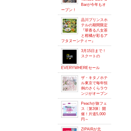
Barが今年もオ
ープン！
品川プリンスホ
テルの期間限定
『翠香る八女茶
と柑橘が彩るア
フタヌーンティー』
3月15日まで！
スクートの
EVERYWHEREセール
ザ・キタノホテ
ル東京で毎年恒
例のさくらラウ
ンジがオープン
Peachが旅フェ
ス〔第3弾〕開
催！片道5,000
円～
ZIPAIRが北