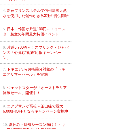
4.
新宿プリンスホテルで信州深層天然
水を使用した創作かき氷3種の提供開始
5.
日本－韓国が片道100円～！イース
ター航空の年間最大特価イベント
6.
片道5,780円～！スプリング・ジャパ
ンの「心弾む“食旅”応援キャンペー
ン」
7.
トキエアが7月搭乗分対象の「トキ
エアサマーセール」を実施
8.
ジェットスターが「オーストラリア
路線セール」開催中！
9.
エアプサンが高松－釜山線で最大
6,000円OFFとなるキャンペーン実施中
10.
夏休み・帰省シーズン向け！トキ