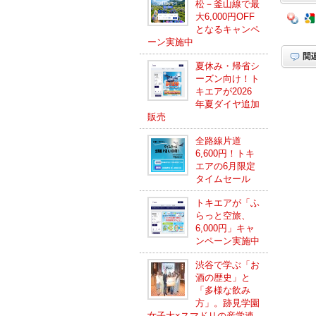
松－釜山線で最
大6,000円OFF
となるキャンペ
ーン実施中
夏休み・帰省シ
ーズン向け！ト
キエアが2026
年夏ダイヤ追加
販売
全路線片道
6,600円！トキ
エアの6月限定
タイムセール
トキエアが「ふ
らっと空旅、
6,000円」キャ
ンペーン実施中
渋谷で学ぶ「お
酒の歴史」と
「多様な飲み
方」。跡見学園
女子大×スマドリの産学連