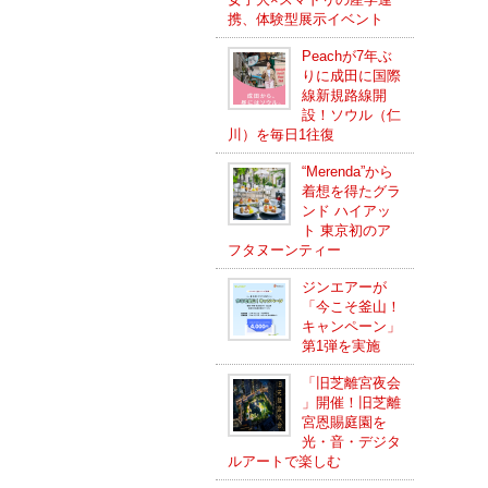
携、体験型展示イベント
Peachが7年ぶ
りに成田に国際
線新規路線開
設！ソウル（仁
川）を毎日1往復
“Merenda”から
着想を得たグラ
ンド ハイアッ
ト 東京初のア
フタヌーンティー
ジンエアーが
「今こそ釜山！
キャンペーン」
第1弾を実施
「旧芝離宮夜会
」開催！旧芝離
宮恩賜庭園を
光・音・デジタ
ルアートで楽しむ