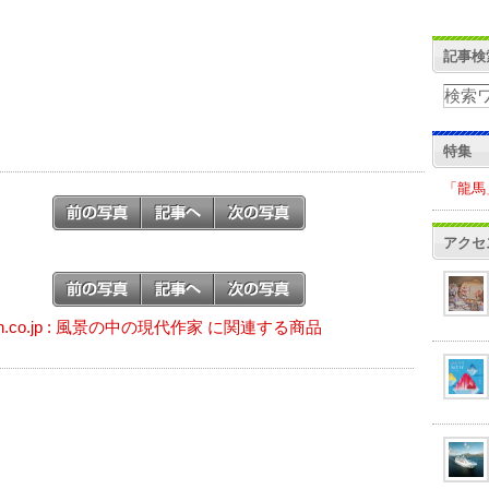
記事検
特集
「龍馬
アクセ
on.co.jp : 風景の中の現代作家 に関連する商品