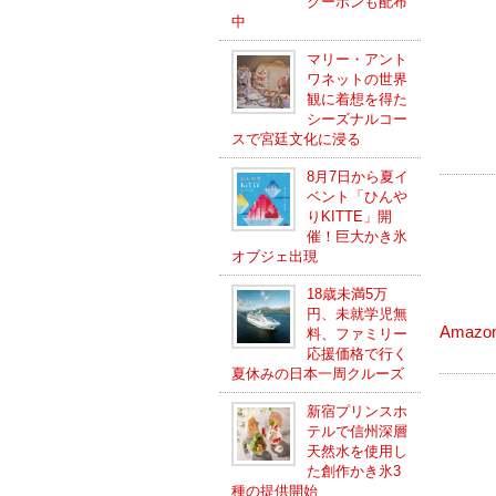
クーポンも配布
中
マリー・アント
ワネットの世界
観に着想を得た
シーズナルコー
スで宮廷文化に浸る
8月7日から夏イ
ベント「ひんや
りKITTE」開
催！巨大かき氷
オブジェ出現
18歳未満5万
円、未就学児無
Amaz
料、ファミリー
応援価格で行く
夏休みの日本一周クルーズ
新宿プリンスホ
テルで信州深層
天然水を使用し
た創作かき氷3
種の提供開始