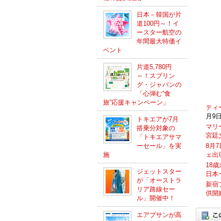
日本－韓国が片
道100円～！イ
ースター航空の
年間最大特価イ
ベント
片道5,780円
～！スプリン
グ・ジャパンの
「心弾む“食
旅”応援キャンペーン」
ティ
月9日
トキエアが7月
マリ
搭乗分対象の
宮廷
「トキエアサマ
ーセール」を実
8月
施
ェ出
18
ジェットスター
日本
が「オーストラ
新宿
リア路線セー
供開
ル」開催中！
エアプサンが高