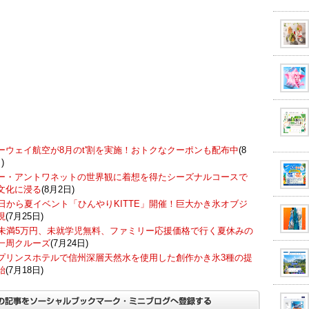
ーウェイ航空が8月のt'割を実施！おトクなクーポンも配布中
(8
)
ー・アントワネットの世界観に着想を得たシーズナルコースで
文化に浸る
(8月2日)
7日から夏イベント「ひんやりKITTE」開催！巨大かき氷オブジ
現
(7月25日)
歳未満5万円、未就学児無料、ファミリー応援価格で行く夏休みの
一周クルーズ
(7月24日)
プリンスホテルで信州深層天然水を使用した創作かき氷3種の提
始
(7月18日)