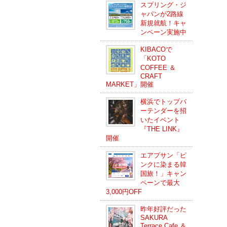
スプリング・ジ
ャパンが2路線
新規就航！キャ
ンペーン実施中
KIBACOで
「KOTO
COFFEE ＆
CRAFT
MARKET」開催
横浜でトップバ
ーテンダーを招
いたイベント
『THE LINK』
開催
エアプサン「ピ
ンクに染まる韓
国旅！」キャン
ペーンで最大
3,000円OFF
昨年好評だった
SAKURA
Terrace Cafe ＆