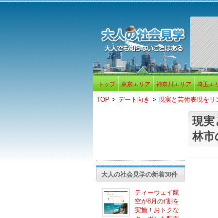
トップ
東京エリア
神奈川エリア
埼玉エ
TOP
>
デート向き
>
現実と芸術表現をリ
現実
林市
大人の社会見学の新着30件
ティーウェイ航
空が8月のt'割を
実施！おトクな