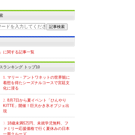
索
」に関する記事一覧
スランキング トップ10
1.
マリー・アントワネットの世界観に
着想を得たシーズナルコースで宮廷文
化に浸る
2.
8月7日から夏イベント「ひんやり
KITTE」開催！巨大かき氷オブジェ出
現
3.
18歳未満5万円、未就学児無料、フ
ァミリー応援価格で行く夏休みの日本
一周クルーズ