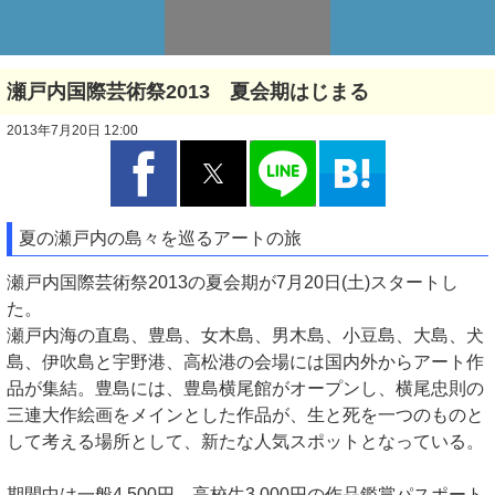
瀬戸内国際芸術祭2013 夏会期はじまる
2013年7月20日 12:00
夏の瀬戸内の島々を巡るアートの旅
瀬戸内国際芸術祭2013の夏会期が7月20日(土)スタートし
た。
瀬戸内海の直島、豊島、女木島、男木島、小豆島、大島、犬
島、伊吹島と宇野港、高松港の会場には国内外からアート作
品が集結。豊島には、豊島横尾館がオープンし、横尾忠則の
三連大作絵画をメインとした作品が、生と死を一つのものと
して考える場所として、新たな人気スポットとなっている。
期間中は一般4,500円、高校生3,000円の作品鑑賞パスポート