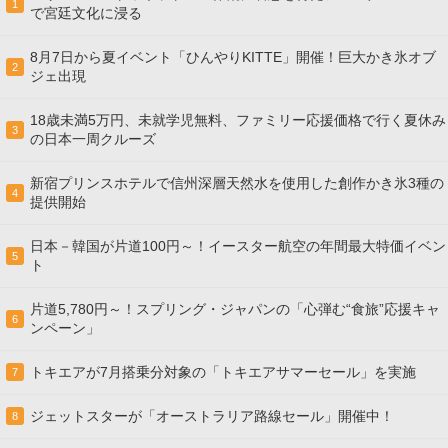
1
で宮廷文化に浸る
8月7日から夏イベント「ひんやりKITTE」開催！巨大かき氷オブ
2
ジェ出現
18歳未満5万円、未就学児無料、ファミリー応援価格で行く夏休み
3
の日本一周クルーズ
新宿プリンスホテルで信州深層天然水を使用した創作かき氷3種の
4
提供開始
日本－韓国が片道100円～！イースター航空の年間最大特価イベン
5
ト
片道5,780円～！スプリング・ジャパンの「心弾む“食旅”応援キャ
6
ンペーン」
トキエアが7月搭乗分対象の「トキエアサマーセール」を実施
7
ジェットスターが「オーストラリア路線セール」開催中！
8