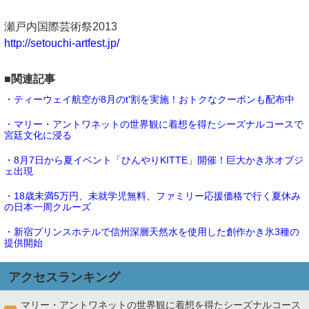
瀬戸内国際芸術祭2013
http://setouchi-artfest.jp/
■関連記事
・ティーウェイ航空が8月のt'割を実施！おトクなクーポンも配布中
・マリー・アントワネットの世界観に着想を得たシーズナルコースで
宮廷文化に浸る
・8月7日から夏イベント「ひんやりKITTE」開催！巨大かき氷オブジ
ェ出現
・18歳未満5万円、未就学児無料、ファミリー応援価格で行く夏休み
の日本一周クルーズ
・新宿プリンスホテルで信州深層天然水を使用した創作かき氷3種の
提供開始
アクセスランキング
マリー・アントワネットの世界観に着想を得たシーズナルコース