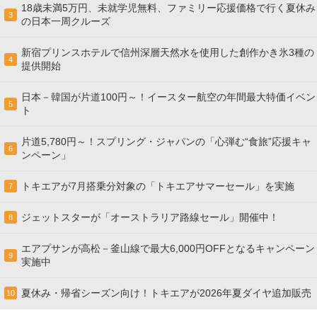
18歳未満5万円、未就学児無料、ファミリー応援価格で行く夏休み
3
の日本一周クルーズ
新宿プリンスホテルで信州深層天然水を使用した創作かき氷3種の
4
提供開始
日本－韓国が片道100円～！イースター航空の年間最大特価イベン
5
ト
片道5,780円～！スプリング・ジャパンの「心弾む“食旅”応援キャ
6
ンペーン」
トキエアが7月搭乗分対象の「トキエアサマーセール」を実施
7
ジェットスターが「オーストラリア路線セール」開催中！
8
エアプサンが高松－釜山線で最大6,000円OFFとなるキャンペーン
9
実施中
夏休み・帰省シーズン向け！トキエアが2026年夏ダイヤ追加販売
10