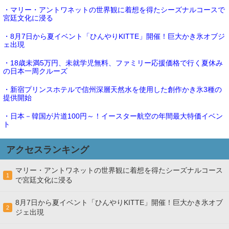
・マリー・アントワネットの世界観に着想を得たシーズナルコースで
宮廷文化に浸る
・8月7日から夏イベント「ひんやりKITTE」開催！巨大かき氷オブジ
ェ出現
・18歳未満5万円、未就学児無料、ファミリー応援価格で行く夏休み
の日本一周クルーズ
・新宿プリンスホテルで信州深層天然水を使用した創作かき氷3種の
提供開始
・日本－韓国が片道100円～！イースター航空の年間最大特価イベン
ト
アクセスランキング
マリー・アントワネットの世界観に着想を得たシーズナルコース
1
で宮廷文化に浸る
8月7日から夏イベント「ひんやりKITTE」開催！巨大かき氷オブ
2
ジェ出現