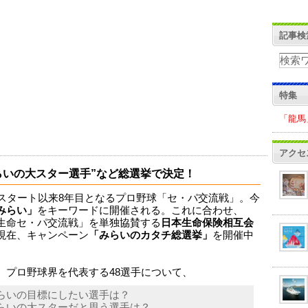
記事検
特集
「龍馬
アクセ
らいの大スター選手”など総選挙で決定！
のスタート以来8年目となるプロ野球「セ・パ交流戦」。今
みらい」
をキーワードに開催される。これに合わせ、
生命セ・パ交流戦」を単独協賛する
日本生命保険相互会
現在、キャンペーン
「みらいのカタチ総選挙」
を開催中
、プロ野球界を代表する48選手について、
らいの目標にしたい選手は？
らいの大スターだと思う選手は？