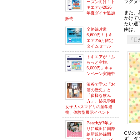
ラクタ
ーズン向け！ト
キエアが2026
また、
年夏ダイヤ追加
かけて
販売
たい選
全路線片道
由は、
6,600円！トキ
「目
エアの6月限定
タイムセール
トキエアが「ふ
らっと空旅、
6,000円」キャ
ンペーン実施中
渋谷で学ぶ「お
酒の歴史」と
「多様な飲み
方」。跡見学園
女子大×スマドリの産学連
携、体験型展示イベント
Peachが7年ぶ
りに成田に国際
CMの
線新規路線開
ず、ダ
設！ソウル（仁