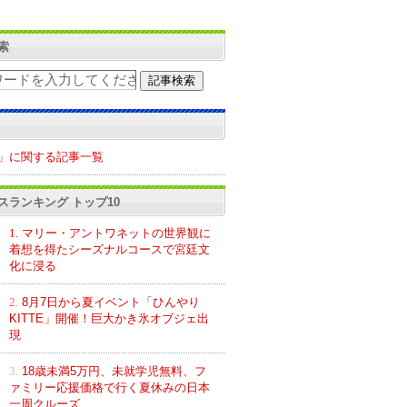
索
」に関する記事一覧
スランキング トップ10
1.
マリー・アントワネットの世界観に
着想を得たシーズナルコースで宮廷文
化に浸る
2.
8月7日から夏イベント「ひんやり
KITTE」開催！巨大かき氷オブジェ出
現
3.
18歳未満5万円、未就学児無料、フ
ァミリー応援価格で行く夏休みの日本
一周クルーズ