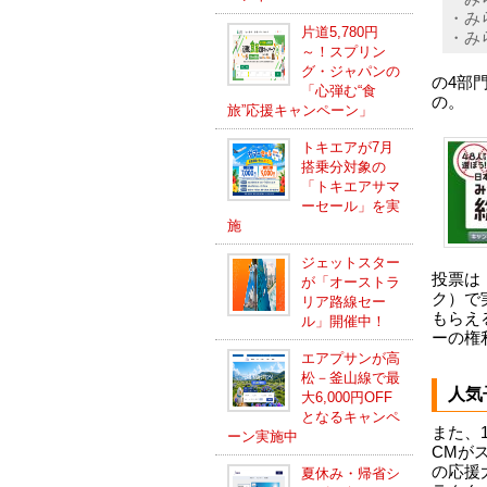
・み
片道5,780円
・み
～！スプリン
グ・ジャパンの
の4部
「心弾む“食
の。
旅”応援キャンペーン」
トキエアが7月
搭乗分対象の
「トキエアサマ
ーセール」を実
施
ジェットスター
投票は
が「オーストラ
ク）で
リア路線セー
もらえ
ル」開催中！
ーの権
エアプサンが高
松－釜山線で最
人気
大6,000円OFF
となるキャンペ
また、
ーン実施中
CMが
の応援
夏休み・帰省シ