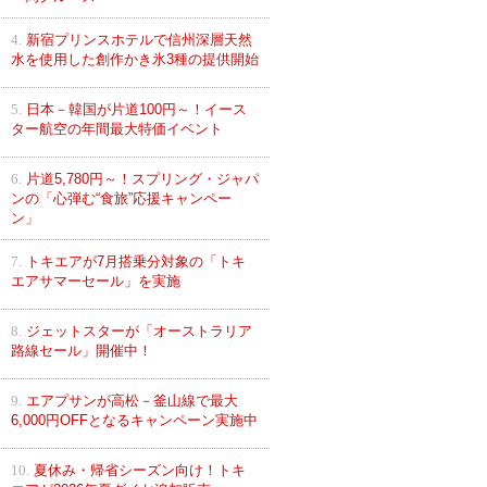
4.
新宿プリンスホテルで信州深層天然
水を使用した創作かき氷3種の提供開始
5.
日本－韓国が片道100円～！イース
ター航空の年間最大特価イベント
6.
片道5,780円～！スプリング・ジャパ
ンの「心弾む“食旅”応援キャンペー
ン」
7.
トキエアが7月搭乗分対象の「トキ
エアサマーセール」を実施
8.
ジェットスターが「オーストラリア
路線セール」開催中！
9.
エアプサンが高松－釜山線で最大
6,000円OFFとなるキャンペーン実施中
10.
夏休み・帰省シーズン向け！トキ