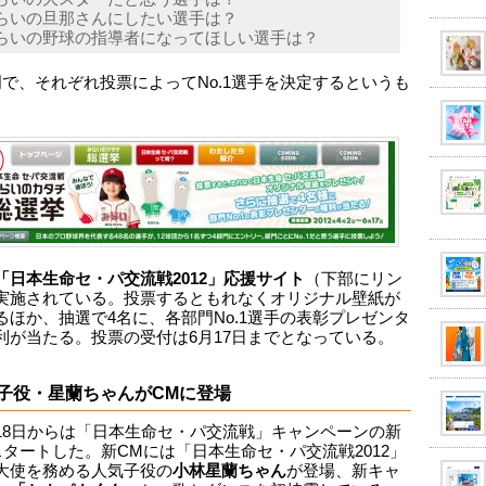
らいの旦那さんにしたい選手は？
らいの野球の指導者になってほしい選手は？
門で、それぞれ投票によってNo.1選手を決定するというも
「日本生命セ・パ交流戦2012」応援サイト
（下部にリン
実施されている。投票するともれなくオリジナル壁紙が
るほか、抽選で4名に、各部門No.1選手の表彰プレゼンタ
利が当たる。投票の受付は6月17日までとなっている。
子役・星蘭ちゃんがCMに登場
18日からは「日本生命セ・パ交流戦」キャンペーンの新
スタートした。新CMには「日本生命セ・パ交流戦2012」
大使を務める人気子役の
小林星蘭ちゃん
が登場、新キャ