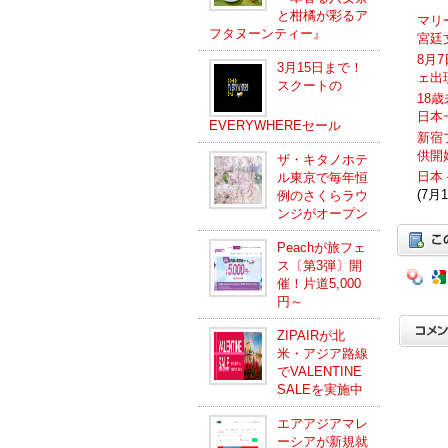
と柑橘が彩るア
マリ
フタヌーンティー』
宮廷
8月
3月15日まで！
ェ出
スクートの
18
日本
EVERYWHEREセール
新宿
供開
ザ・キタノホテ
日本
ル東京で毎年恒
(7月1
例のさくらラウ
ンジがオープン
Peachが旅フェ
ス〔第3弾〕開
催！片道5,000
円～
ZIPAIRが北
米・アジア路線
でVALENTINE
SALEを実施中
エアアジアマレ
ーシアが新規就