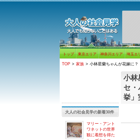
トップ
東京エリア
神奈川エリア
埼玉エ
TOP
>
家族
>
小林星蘭ちゃんが花嫁に？
小林
セ・
挙」
大人の社会見学の新着30件
マリー・アント
ワネットの世界
観に着想を得た