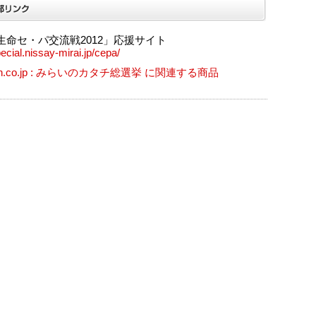
生命セ・パ交流戦2012」応援サイト
pecial.nissay-mirai.jp/cepa/
on.co.jp : みらいのカタチ総選挙 に関連する商品