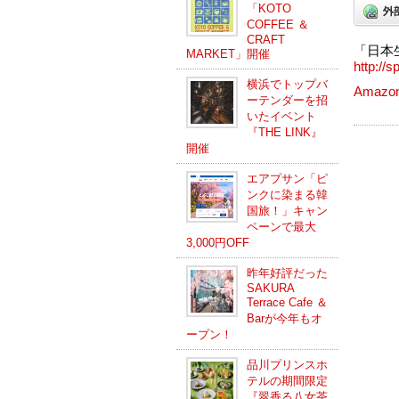
「KOTO
COFFEE ＆
CRAFT
「日本
MARKET」開催
http://s
横浜でトップバ
Amaz
ーテンダーを招
いたイベント
『THE LINK』
開催
エアプサン「ピ
ンクに染まる韓
国旅！」キャン
ペーンで最大
3,000円OFF
昨年好評だった
SAKURA
Terrace Cafe ＆
Barが今年もオ
ープン！
品川プリンスホ
テルの期間限定
『翠香る八女茶