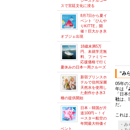
シーズナルコー
スで宮廷文化に浸る
8月7日から夏イ
ベント「ひんや
りKITTE」開
催！巨大かき氷
オブジェ出現
18歳未満5万
円、未就学児無
料、ファミリー
応援価格で行く
夏休みの日本一周クルーズ
“み
新宿プリンスホ
テルで信州深層
05年
天然水を使用し
年は
「
た創作かき氷3
「日本
種の提供開始
社
は、
だ。
日本－韓国が片
道100円～！イ
これは
ースター航空の
年間最大特価イ
・み
ベント
・み