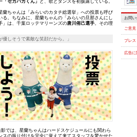
ー
「セカパカくん」
と、歌とダンスを初披露している。
星蘭ちゃんは「みらいのカタチ総選挙」への投票も呼び
いる。ちなみに、星蘭ちゃんの「みらいの旦那さんにし
お問い
手」は、千葉ロッテマリーンズの
唐川侑己選手
。その理
ご意見
が優しそうで素敵な笑顔だから。」
プレス
広告に
撮影では、星蘭ちゃんはハードスケジュールにも関わら
ンスの振り付けを完全に覚えて来てスタッフを驚かせた