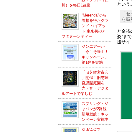
という
川）を毎日1往復
「セ
“Merenda”から
を振
着想を得たグラ
ンド ハイアッ
ト 東京初のア
と余裕
フタヌーンティー
姿”ま
援サイ
ジンエアーが
「今こそ釜山！
キャンペーン」
第1弾を実施
「旧芝離宮夜会
」開催！旧芝離
宮恩賜庭園を
光・音・デジタ
ルアートで楽しむ
スプリング・ジ
ャパンが2路線
新規就航！キャ
ンペーン実施中
KIBACOで