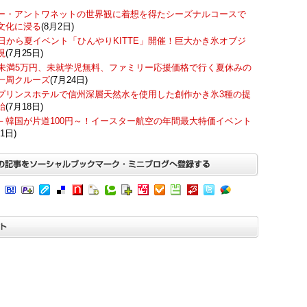
ー・アントワネットの世界観に着想を得たシーズナルコースで
文化に浸る
(8月2日)
7日から夏イベント「ひんやりKITTE」開催！巨大かき氷オブジ
現
(7月25日)
歳未満5万円、未就学児無料、ファミリー応援価格で行く夏休みの
一周クルーズ
(7月24日)
プリンスホテルで信州深層天然水を使用した創作かき氷3種の提
始
(7月18日)
－韓国が片道100円～！イースター航空の年間最大特価イベント
1日)