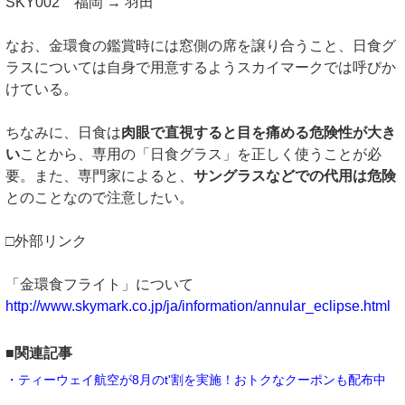
SKY002 福岡 → 羽田
なお、金環食の鑑賞時には窓側の席を譲り合うこと、日食グ
ラスについては自身で用意するようスカイマークでは呼びか
けている。
ちなみに、日食は
肉眼で直視すると目を痛める危険性が大き
い
ことから、専用の「日食グラス」を正しく使うことが必
要。また、専門家によると、
サングラスなどでの代用は危険
とのことなので注意したい。
□外部リンク
「金環食フライト」について
http://www.skymark.co.jp/ja/information/annular_eclipse.html
■関連記事
・ティーウェイ航空が8月のt'割を実施！おトクなクーポンも配布中