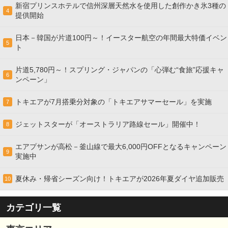
新宿プリンスホテルで信州深層天然水を使用した創作かき氷3種の
4
提供開始
日本－韓国が片道100円～！イースター航空の年間最大特価イベン
5
ト
片道5,780円～！スプリング・ジャパンの「心弾む“食旅”応援キャ
6
ンペーン」
トキエアが7月搭乗分対象の「トキエアサマーセール」を実施
7
ジェットスターが「オーストラリア路線セール」開催中！
8
エアプサンが高松－釜山線で最大6,000円OFFとなるキャンペーン
9
実施中
夏休み・帰省シーズン向け！トキエアが2026年夏ダイヤ追加販売
10
カテゴリ一覧