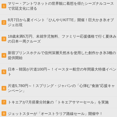
マリー・アントワネットの世界観に着想を得たシーズナルコース
1
で宮廷文化に浸る
8月7日から夏イベント「ひんやりKITTE」開催！巨大かき氷オブ
2
ジェ出現
18歳未満5万円、未就学児無料、ファミリー応援価格で行く夏休み
3
の日本一周クルーズ
新宿プリンスホテルで信州深層天然水を使用した創作かき氷3種の
4
提供開始
日本－韓国が片道100円～！イースター航空の年間最大特価イベン
5
ト
片道5,780円～！スプリング・ジャパンの「心弾む“食旅”応援キャ
6
ンペーン」
トキエアが7月搭乗分対象の「トキエアサマーセール」を実施
7
ジェットスターが「オーストラリア路線セール」開催中！
8