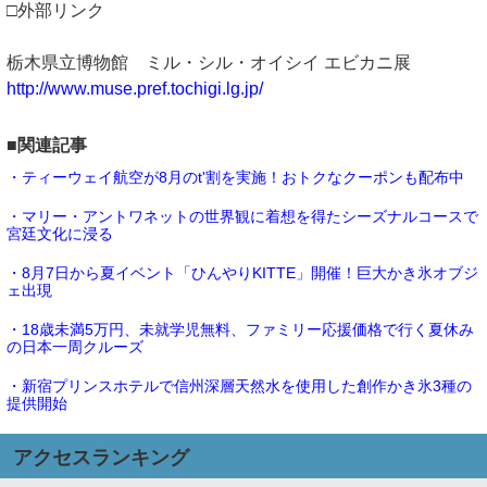
□外部リンク
栃木県立博物館 ミル・シル・オイシイ エビカニ展
http://www.muse.pref.tochigi.lg.jp/
■関連記事
・ティーウェイ航空が8月のt'割を実施！おトクなクーポンも配布中
・マリー・アントワネットの世界観に着想を得たシーズナルコースで
宮廷文化に浸る
・8月7日から夏イベント「ひんやりKITTE」開催！巨大かき氷オブジ
ェ出現
・18歳未満5万円、未就学児無料、ファミリー応援価格で行く夏休み
の日本一周クルーズ
・新宿プリンスホテルで信州深層天然水を使用した創作かき氷3種の
提供開始
アクセスランキング