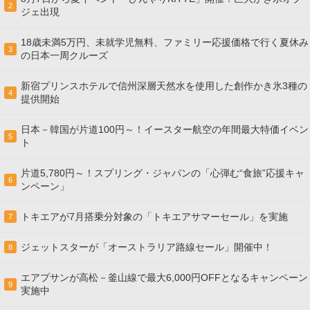
2
ジェ出現
18歳未満5万円、未就学児無料、ファミリー応援価格で行く夏休み
3
の日本一周クルーズ
新宿プリンスホテルで信州深層天然水を使用した創作かき氷3種の
4
提供開始
日本－韓国が片道100円～！イースター航空の年間最大特価イベン
5
ト
片道5,780円～！スプリング・ジャパンの「心弾む“食旅”応援キャ
6
ンペーン」
トキエアが7月搭乗分対象の「トキエアサマーセール」を実施
7
ジェットスターが「オーストラリア路線セール」開催中！
8
エアプサンが高松－釜山線で最大6,000円OFFとなるキャンペーン
9
実施中