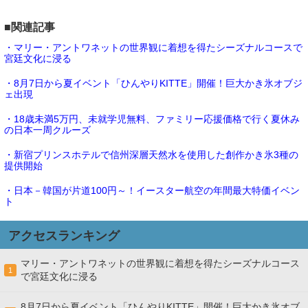
■関連記事
・マリー・アントワネットの世界観に着想を得たシーズナルコースで
宮廷文化に浸る
・8月7日から夏イベント「ひんやりKITTE」開催！巨大かき氷オブジ
ェ出現
・18歳未満5万円、未就学児無料、ファミリー応援価格で行く夏休み
の日本一周クルーズ
・新宿プリンスホテルで信州深層天然水を使用した創作かき氷3種の
提供開始
・日本－韓国が片道100円～！イースター航空の年間最大特価イベン
ト
アクセスランキング
マリー・アントワネットの世界観に着想を得たシーズナルコース
1
で宮廷文化に浸る
8月7日から夏イベント「ひんやりKITTE」開催！巨大かき氷オブ