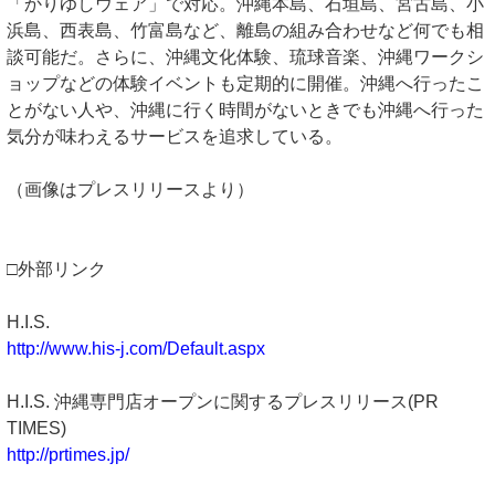
「かりゆしウェア」で対応。沖縄本島、石垣島、宮古島、小
浜島、西表島、竹富島など、離島の組み合わせなど何でも相
談可能だ。さらに、沖縄文化体験、琉球音楽、沖縄ワークシ
ョップなどの体験イベントも定期的に開催。沖縄へ行ったこ
とがない人や、沖縄に行く時間がないときでも沖縄へ行った
気分が味わえるサービスを追求している。
（画像はプレスリリースより）
□外部リンク
H.I.S.
http://www.his-j.com/Default.aspx
H.I.S. 沖縄専門店オープンに関するプレスリリース(PR
TIMES)
http://prtimes.jp/