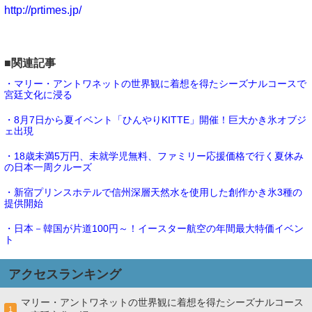
http://prtimes.jp/
■関連記事
・マリー・アントワネットの世界観に着想を得たシーズナルコースで
宮廷文化に浸る
・8月7日から夏イベント「ひんやりKITTE」開催！巨大かき氷オブジ
ェ出現
・18歳未満5万円、未就学児無料、ファミリー応援価格で行く夏休み
の日本一周クルーズ
・新宿プリンスホテルで信州深層天然水を使用した創作かき氷3種の
提供開始
・日本－韓国が片道100円～！イースター航空の年間最大特価イベン
ト
アクセスランキング
マリー・アントワネットの世界観に着想を得たシーズナルコース
1