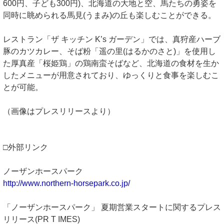
600円、子ども300円)、北海道の大地と空、馬たちの勇姿を
同時に眺められる馬見(うまみ)の丘も楽しむことができる。
レストラン「ザ キッチン K’s ガーデン」では、真狩産ハーブ
豚のカツカレー、そば粉「遥の里(はるかのさと)」を使用し
た厚真産「桜姫鶏」の鶏南蛮そばなど、北海道の食材を生か
したメニューが用意されており、ゆっくりと食事を楽しむこ
とが可能。
（画像はプレスリリースより）
□外部リンク
ノーザンホースパーク
http://www.northern-horsepark.co.jp/
「ノーザンホースパーク」 夏期営業スタートに関するプレス
リリース(PR T IMES)