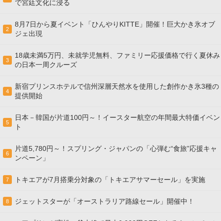
で宮廷文化に浸る
8月7日から夏イベント「ひんやりKITTE」開催！巨大かき氷オブ
2
ジェ出現
18歳未満5万円、未就学児無料、ファミリー応援価格で行く夏休み
3
の日本一周クルーズ
新宿プリンスホテルで信州深層天然水を使用した創作かき氷3種の
4
提供開始
日本－韓国が片道100円～！イースター航空の年間最大特価イベン
5
ト
片道5,780円～！スプリング・ジャパンの「心弾む“食旅”応援キャ
6
ンペーン」
トキエアが7月搭乗分対象の「トキエアサマーセール」を実施
7
ジェットスターが「オーストラリア路線セール」開催中！
8