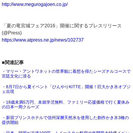
http://www.megurogajoen.co.jp/
「夏の竜宮城フェア2016」開催に関するプレスリリース
(@Press)
https://www.atpress.ne.jp/news/102737
■関連記事
・マリー・アントワネットの世界観に着想を得たシーズナルコースで
宮廷文化に浸る
・8月7日から夏イベント「ひんやりKITTE」開催！巨大かき氷オブジ
ェ出現
・18歳未満5万円、未就学児無料、ファミリー応援価格で行く夏休み
の日本一周クルーズ
・新宿プリンスホテルで信州深層天然水を使用した創作かき氷3種の
提供開始
・日本－韓国が片道100円～！イースター航空の年間最大特価イベン