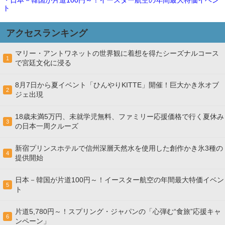
ト
アクセスランキング
マリー・アントワネットの世界観に着想を得たシーズナルコース
1
で宮廷文化に浸る
8月7日から夏イベント「ひんやりKITTE」開催！巨大かき氷オブ
2
ジェ出現
18歳未満5万円、未就学児無料、ファミリー応援価格で行く夏休み
3
の日本一周クルーズ
新宿プリンスホテルで信州深層天然水を使用した創作かき氷3種の
4
提供開始
日本－韓国が片道100円～！イースター航空の年間最大特価イベン
5
ト
片道5,780円～！スプリング・ジャパンの「心弾む“食旅”応援キャ
6
ンペーン」