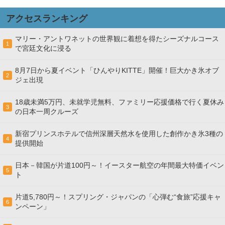
アクセスランキング
マリー・アントワネットの世界観に着想を得たシーズナルコース
1
で宮廷文化に浸る
8月7日から夏イベント「ひんやりKITTE」開催！巨大かき氷オブ
2
ジェ出現
18歳未満5万円、未就学児無料、ファミリー応援価格で行く夏休み
3
の日本一周クルーズ
新宿プリンスホテルで信州深層天然水を使用した創作かき氷3種の
4
提供開始
日本－韓国が片道100円～！イースター航空の年間最大特価イベン
5
ト
片道5,780円～！スプリング・ジャパンの「心弾む“食旅”応援キャ
6
ンペーン」