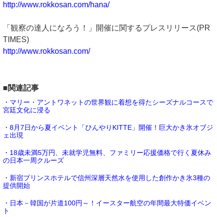
http://www.rokkosan.com/hana/
「観察の達人になろう！」開催に関するプレスリリース(PR
TIMES)
http://www.rokkosan.com/
■関連記事
・マリー・アントワネットの世界観に着想を得たシーズナルコースで
宮廷文化に浸る
・8月7日から夏イベント「ひんやりKITTE」開催！巨大かき氷オブジ
ェ出現
・18歳未満5万円、未就学児無料、ファミリー応援価格で行く夏休み
の日本一周クルーズ
・新宿プリンスホテルで信州深層天然水を使用した創作かき氷3種の
提供開始
・日本－韓国が片道100円～！イースター航空の年間最大特価イベン
ト