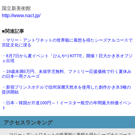
国立新美術館
http://www.nact.jp/
■関連記事
・マリー・アントワネットの世界観に着想を得たシーズナルコースで
宮廷文化に浸る
・8月7日から夏イベント「ひんやりKITTE」開催！巨大かき氷オブジ
ェ出現
・18歳未満5万円、未就学児無料、ファミリー応援価格で行く夏休み
の日本一周クルーズ
・新宿プリンスホテルで信州深層天然水を使用した創作かき氷3種の
提供開始
・日本－韓国が片道100円～！イースター航空の年間最大特価イベン
ト
アクセスランキング
マリー・アントワネットの世界観に着想を得たシーズナルコース