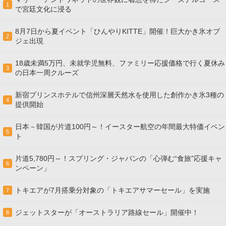
1
で宮廷文化に浸る
8月7日から夏イベント「ひんやりKITTE」開催！巨大かき氷オブ
2
ジェ出現
18歳未満5万円、未就学児無料、ファミリー応援価格で行く夏休み
3
の日本一周クルーズ
新宿プリンスホテルで信州深層天然水を使用した創作かき氷3種の
4
提供開始
日本－韓国が片道100円～！イースター航空の年間最大特価イベン
5
ト
片道5,780円～！スプリング・ジャパンの「心弾む“食旅”応援キャ
6
ンペーン」
トキエアが7月搭乗分対象の「トキエアサマーセール」を実施
7
ジェットスターが「オーストラリア路線セール」開催中！
8