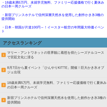
・18歳未満5万円、未就学児無料、ファミリー応援価格で行く夏休み
の日本一周クルーズ
・新宿プリンスホテルで信州深層天然水を使用した創作かき氷3種の
提供開始
・日本－韓国が片道100円～！イースター航空の年間最大特価イベン
ト
アクセスランキング
マリー・アントワネットの世界観に着想を得たシーズナルコース
1
で宮廷文化に浸る
8月7日から夏イベント「ひんやりKITTE」開催！巨大かき氷オブ
2
ジェ出現
18歳未満5万円、未就学児無料、ファミリー応援価格で行く夏休み
3
の日本一周クルーズ
新宿プリンスホテルで信州深層天然水を使用した創作かき氷3種の
4
提供開始