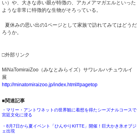
い）や、大きな赤い眼が特徴の、アカメアマガエルといった
ような非常に特徴的な生物がそろっている。
夏休みの思い出の1ページとして家族で訪れてみてはどうだ
ろうか。
□外部リンク
MiNaTomiraiZoo（みなとみらイズ）サワレルハチュウルイ
展
http://minatomiraizoo.jp/index.html#pagetop
■関連記事
・マリー・アントワネットの世界観に着想を得たシーズナルコースで
宮廷文化に浸る
・8月7日から夏イベント「ひんやりKITTE」開催！巨大かき氷オブジ
ェ出現