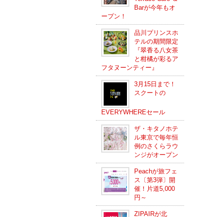
Barが今年もオ
ープン！
品川プリンスホ
テルの期間限定
『翠香る八女茶
と柑橘が彩るア
フタヌーンティー』
3月15日まで！
スクートの
EVERYWHEREセール
ザ・キタノホテ
ル東京で毎年恒
例のさくらラウ
ンジがオープン
Peachが旅フェ
ス〔第3弾〕開
催！片道5,000
円～
ZIPAIRが北