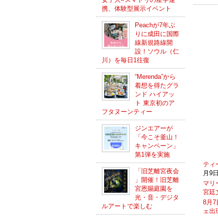
携、体験型展示イベント
Peachが7年ぶ
りに成田に国際
線新規路線開
設！ソウル（仁
川）を毎日1往復
“Merenda”から
着想を得たグラ
ンド ハイアッ
ト 東京初のア
フタヌーンティー
ジンエアーが
「今こそ釜山！
キャンペーン」
第1弾を実施
ティ
「旧芝離宮夜会
月9日
」開催！旧芝離
マリ
宮恩賜庭園を
宮廷
光・音・デジタ
8月
ルアートで楽しむ
ェ出