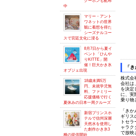
クーポンも配布
中
マリー・アント
ワネットの世界
観に着想を得た
シーズナルコー
スで宮廷文化に浸る
8月7日から夏イ
ベント「ひんや
りKITTE」開
催！巨大かき氷
「き
オブジェ出現
株式会
18歳未満5万
会社は
円、未就学児無
を決定
料、ファミリー
に、実
応援価格で行く
乗り物
夏休みの日本一周クルーズ
「きか
新宿プリンスホ
ギリス
テルで信州深層
トセラ
天然水を使用し
ャラク
た創作かき氷3
で放映
種の提供開始