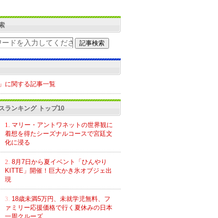
索
」に関する記事一覧
スランキング トップ10
1.
マリー・アントワネットの世界観に
着想を得たシーズナルコースで宮廷文
化に浸る
2.
8月7日から夏イベント「ひんやり
KITTE」開催！巨大かき氷オブジェ出
現
3.
18歳未満5万円、未就学児無料、フ
ァミリー応援価格で行く夏休みの日本
一周クルーズ