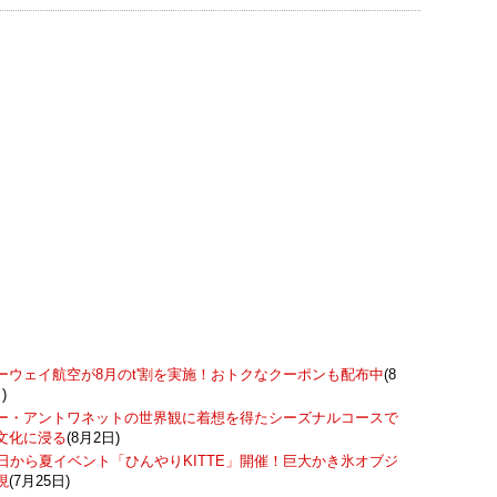
ーウェイ航空が8月のt'割を実施！おトクなクーポンも配布中
(8
)
ー・アントワネットの世界観に着想を得たシーズナルコースで
文化に浸る
(8月2日)
7日から夏イベント「ひんやりKITTE」開催！巨大かき氷オブジ
現
(7月25日)