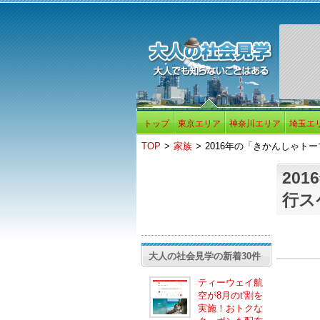
トップ
東京エリア
神奈川エリア
埼玉エ
TOP
>
家族
>
2016年の「きかんしゃト
20
行ス
大人の社会見学の新着30件
ティーウェイ航
空が8月のt'割を
実施！おトクな