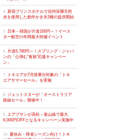
4.
新宿プリンスホテルで信州深層天然
水を使用した創作かき氷3種の提供開始
5.
日本－韓国が片道100円～！イース
ター航空の年間最大特価イベント
6.
片道5,780円～！スプリング・ジャパ
ンの「心弾む“食旅”応援キャンペー
ン」
7.
トキエアが7月搭乗分対象の「トキ
エアサマーセール」を実施
8.
ジェットスターが「オーストラリア
路線セール」開催中！
9.
エアプサンが高松－釜山線で最大
6,000円OFFとなるキャンペーン実施中
10.
夏休み・帰省シーズン向け！トキ