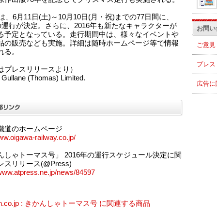
年は、6月11日(土)～10月10日(月・祝)までの77日間に、
本の運行が決定。さらに、2016年も新たなキャラクターが
お問い
る予定となっている。走行期間中は、様々なイベントや
品の販売なども実施。詳細は随時ホームページ等で情報
ご意見
れる。
プレス
はプレスリリースより）
 Gullane (Thomas) Limited.
広告に
鐵道のホームページ
www.oigawa-railway.co.jp/
んしゃトーマス号」 2016年の運行スケジュール決定に関
スリリース(@Press)
/www.atpress.ne.jp/news/84597
on.co.jp : きかんしゃトーマス号 に関連する商品