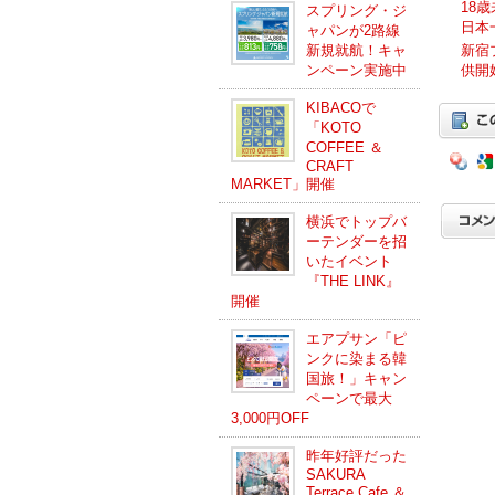
18
スプリング・ジ
日本
ャパンが2路線
新規就航！キャ
新宿
ンペーン実施中
供開
KIBACOで
「KOTO
COFFEE ＆
CRAFT
MARKET」開催
横浜でトップバ
ーテンダーを招
いたイベント
『THE LINK』
開催
エアプサン「ピ
ンクに染まる韓
国旅！」キャン
ペーンで最大
3,000円OFF
昨年好評だった
SAKURA
Terrace Cafe ＆