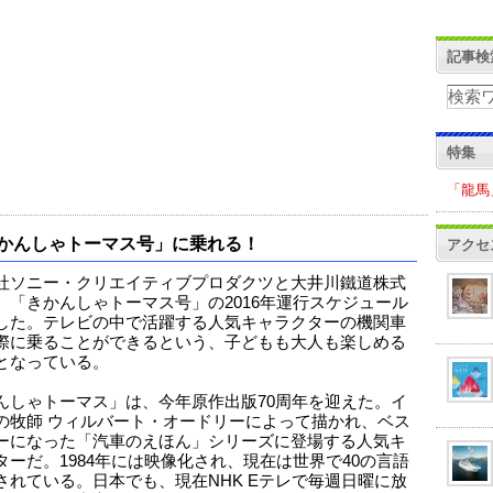
記事検
特集
「龍馬
かんしゃトーマス号」に乗れる！
アクセ
社ソニー・クリエイティブプロダクツと大井川鐵道株式
、「きかんしゃトーマス号」の2016年運行スケジュール
した。テレビの中で活躍する人気キャラクターの機関車
際に乗ることができるという、子どもも大人も楽しめる
となっている。
んしゃトーマス」は、今年原作出版70周年を迎えた。イ
の牧師 ウィルバート・オードリーによって描かれ、ベス
ーになった「汽車のえほん」シリーズに登場する人気キ
ターだ。1984年には映像化され、現在は世界で40の言語
されている。日本でも、現在NHK Eテレで毎週日曜に放