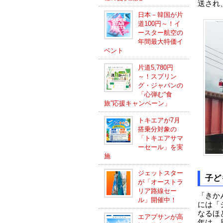
送され
日本－韓国が片
道100円～！イ
ースター航空の
年間最大特価イ
ベント
片道5,780円
～！スプリン
グ・ジャパンの
「心弾む“食
旅”応援キャンペーン」
トキエアが7月
搭乗分対象の
「トキエアサマ
ーセール」を実
施
ジェットスター
子ど
が「オーストラ
リア路線セー
「きか
ル」開催中！
には「
なるほ
エアプサンが高
年は、