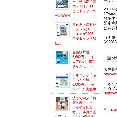
松－釜山線で最
大6,000円OFF
2016
となるキャンペ
174
ーン実施中
登場す
限定商
夏休み・帰省シ
公開さ
ーズン向け！ト
キエアが2026
（画像
年夏ダイヤ追加
(c)2015
販売
全路線片道
6,600円！トキ
エアの6月限定
タイムセール
大井川
http://
トキエアが「ふ
らっと空旅、
「きか
6,000円」キャ
するプレ
ンペーン実施中
https:/
渋谷で学ぶ「お
酒の歴史」と
「多様な飲み
Amaz
方」。跡見学園
女子大×スマドリの産学連