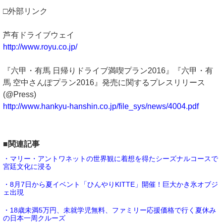
□外部リンク
芦有ドライブウェイ
http://www.royu.co.jp/
『六甲・有馬 日帰りドライブ満喫プラン2016』『六甲・有
馬 空中さんぽプラン2016』発売に関するプレスリリース
(@Press)
http://www.hankyu-hanshin.co.jp/file_sys/news/4004.pdf
■関連記事
・マリー・アントワネットの世界観に着想を得たシーズナルコースで
宮廷文化に浸る
・8月7日から夏イベント「ひんやりKITTE」開催！巨大かき氷オブジ
ェ出現
・18歳未満5万円、未就学児無料、ファミリー応援価格で行く夏休み
の日本一周クルーズ