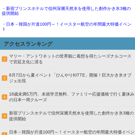
・新宿プリンスホテルで信州深層天然水を使用した創作かき氷3種の
提供開始
・日本－韓国が片道100円～！イースター航空の年間最大特価イベン
ト
アクセスランキング
マリー・アントワネットの世界観に着想を得たシーズナルコース
1
で宮廷文化に浸る
8月7日から夏イベント「ひんやりKITTE」開催！巨大かき氷オブ
2
ジェ出現
18歳未満5万円、未就学児無料、ファミリー応援価格で行く夏休み
3
の日本一周クルーズ
新宿プリンスホテルで信州深層天然水を使用した創作かき氷3種の
4
提供開始
日本－韓国が片道100円～！イースター航空の年間最大特価イベン