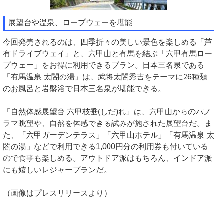
展望台や温泉、ロープウェーを堪能
今回発売されるのは、四季折々の美しい景色を楽しめる「芦
有ドライブウェイ」と、六甲山と有馬を結ぶ「六甲有馬ロー
プウェー」をお得に利用できるプラン。日本三名泉である
「有馬温泉 太閤の湯」は、武将太閤秀吉をテーマに26種類
のお風呂と岩盤浴で日本三名泉が堪能できる。
「自然体感展望台 六甲枝垂(しだ)れ」は、六甲山からのパノ
ラマ眺望や、自然を体感できる試みが施された展望台だ。ま
た、「六甲ガーデンテラス」「六甲山ホテル」「有馬温泉 太
閤の湯」などで利用できる1,000円分の利用券も付いている
ので食事も楽しめる。アウトドア派はもちろん、インドア派
にも嬉しいレジャープランだ。
（画像はプレスリリースより）