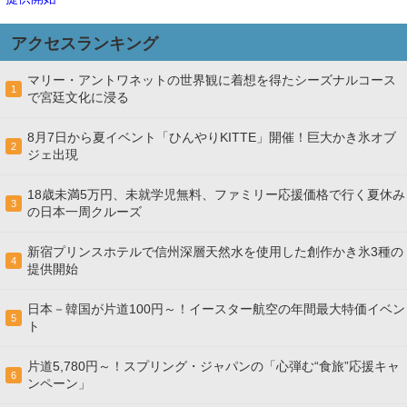
アクセスランキング
マリー・アントワネットの世界観に着想を得たシーズナルコース
1
で宮廷文化に浸る
8月7日から夏イベント「ひんやりKITTE」開催！巨大かき氷オブ
2
ジェ出現
18歳未満5万円、未就学児無料、ファミリー応援価格で行く夏休み
3
の日本一周クルーズ
新宿プリンスホテルで信州深層天然水を使用した創作かき氷3種の
4
提供開始
日本－韓国が片道100円～！イースター航空の年間最大特価イベン
5
ト
片道5,780円～！スプリング・ジャパンの「心弾む“食旅”応援キャ
6
ンペーン」