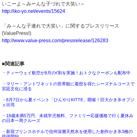
いこーよ～みーんな子づれで大笑い～
http://iko-yo.net/events/15624
「み～んな子連れで大笑い」に関するプレスリリース
(ValuePress!)
http://www.value-press.com/pressrelease/126283
■関連記事
・ティーウェイ航空が8月のt'割を実施！おトクなクーポンも配布中
・マリー・アントワネットの世界観に着想を得たシーズナルコースで
宮廷文化に浸る
・8月7日から夏イベント「ひんやりKITTE」開催！巨大かき氷オブジ
ェ出現
・18歳未満5万円、未就学児無料、ファミリー応援価格で行く夏休み
の日本一周クルーズ
・新宿プリンスホテルで信州深層天然水を使用した創作かき氷3種の
提供開始